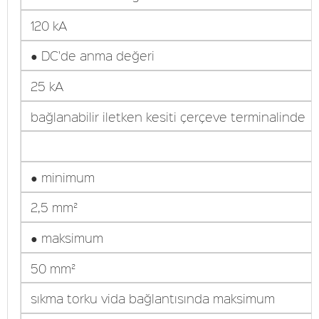
120 kA
● DC'de anma değeri
25 kA
bağlanabilir iletken kesiti çerçeve terminalinde
● minimum
2,5 mm²
● maksimum
50 mm²
sıkma torku vida bağlantısında maksimum