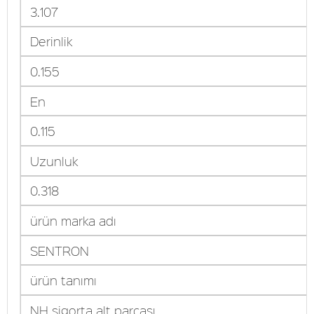
3.107
Derinlik
0.155
En
0.115
Uzunluk
0.318
ürün marka adı
SENTRON
ürün tanımı
NH sigorta alt parçası