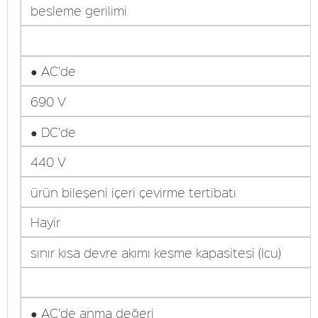
besleme gerilimi
● AC'de
690 V
● DC'de
440 V
ürün bileşeni içeri çevirme tertibatı
Hayir
sınır kısa devre akımı kesme kapasitesi (Icu)
● AC'de anma değeri