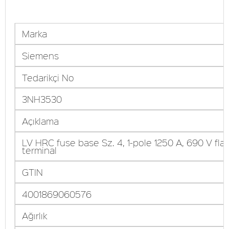
Marka
Siemens
Tedarikçi No
3NH3530
Açıklama
LV HRC fuse base Sz. 4, 1-pole 1250 A, 690 V flat
terminal
GTIN
4001869060576
Ağırlık