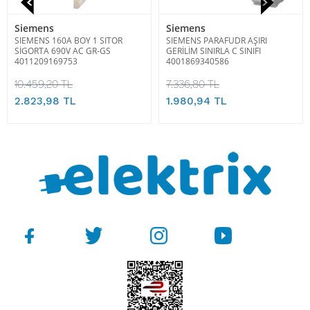
Siemens
Siemens
SIEMENS 160A BOY 1 SITOR
SIEMENS PARAFUDR AŞIRI
SİGORTA 690V AC GR-GS
GERİLİM SINIRLA C SINIFI
4011209169753
4001869340586
10.459,20 TL
7.336,80 TL
2.823,98 TL
1.980,94 TL