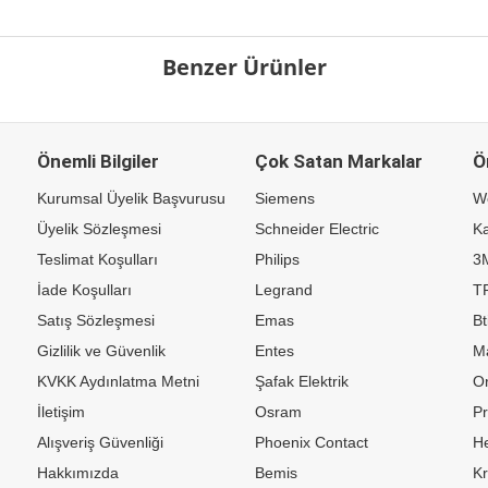
Benzer Ürünler
Önemli Bilgiler
Çok Satan Markalar
Ö
Kurumsal Üyelik Başvurusu
Siemens
W
Üyelik Sözleşmesi
Schneider Electric
Ka
Teslimat Koşulları
Philips
3
İade Koşulları
Legrand
TP
Satış Sözleşmesi
Emas
Bt
Gizlilik ve Güvenlik
Entes
M
KVKK Aydınlatma Metni
Şafak Elektrik
Or
İletişim
Osram
P
Alışveriş Güvenliği
Phoenix Contact
H
Hakkımızda
Bemis
K