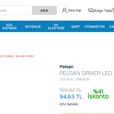
Giriş Yap
Kargo Takip
GÜÇ
EV
GÜVENLIK
SARF
OTOMASYON
KA
KAYNAĞI
ELEKTRIĞI
 LED PANEL 36-40W 60X60
Pelsan
PELSAN DRIVER LED
Ürün Kodu : 5918 6530
159,92
TL
%41
İskonto
94,63
TL
KDV Dahildir.