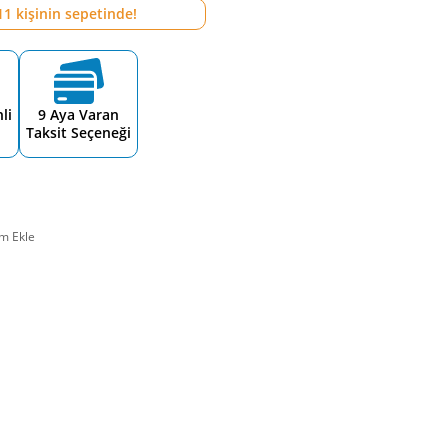
11
kişinin sepetinde!
li
9 Aya Varan
Taksit Seçeneği
m Ekle