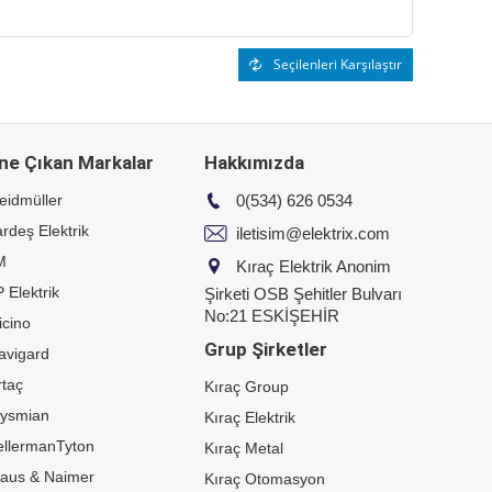
Seçilenleri Karşılaştır
ne Çıkan Markalar
Hakkımızda
eidmüller
0(534) 626 0534
rdeş Elektrik
iletisim@elektrix.com
M
Kıraç Elektrik Anonim
 Elektrik
Şirketi OSB Şehitler Bulvarı
No:21 ESKİŞEHİR
icino
Grup Şirketler
avigard
taç
Kıraç Group
rysmian
Kıraç Elektrik
ellermanTyton
Kıraç Metal
raus & Naimer
Kıraç Otomasyon