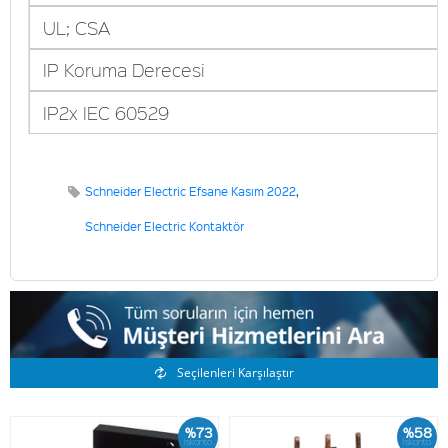
UL; CSA
IP Koruma Derecesi
IP2x IEC 60529
Schneider Electric Efsane Kasım 2022
,
Schneider Electric Kontaktör
Benzer Ürünler
Seçilenleri Karşılaştır
%73
%58
İskonto
İskonto