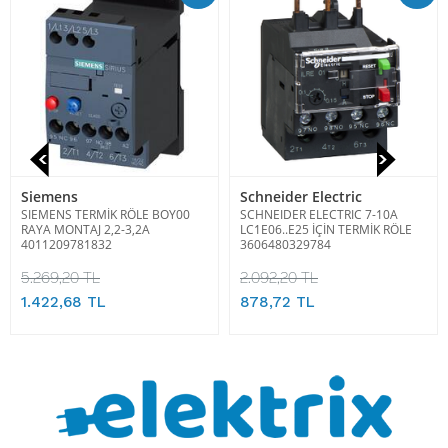
Siemens
Schneider Electric
SIEMENS TERMİK RÖLE BOY00
SCHNEIDER ELECTRIC 7-10A
RAYA MONTAJ 2,2-3,2A
LC1E06..E25 İÇİN TERMİK RÖLE
4011209781832
3606480329784
5.269,20 TL
2.092,20 TL
1.422,68 TL
878,72 TL