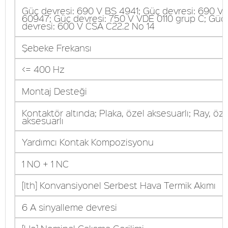
Güç devresi: 690 V BS 4941; Güç devresi: 690 V 
60947; Güç devresi: 750 V VDE 0110 grup C; Güç
devresi: 600 V CSA C22.2 No 14
Şebeke Frekansı
<= 400 Hz
Montaj Desteği
Kontaktör altında; Plaka, özel aksesuarlı; Ray, öze
aksesuarlı
Yardımcı Kontak Kompozisyonu
1 NO + 1 NC
[Ith] Konvansiyonel Serbest Hava Termik Akımı
6 A sinyalleme devresi