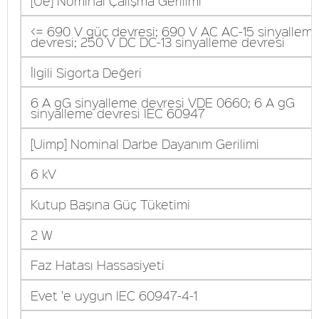
[Ue] Nominal Çalışma Gerilimi
<= 690 V güç devresi; 690 V AC AC-15 sinyallem
devresi; 250 V DC DC-13 sinyalleme devresi
İlgili Sigorta Değeri
6 A gG sinyalleme devresi VDE 0660; 6 A gG
sinyalleme devresi IEC 60947
[Uimp] Nominal Darbe Dayanım Gerilimi
6 kV
Kutup Başına Güç Tüketimi
2 W
Faz Hatası Hassasiyeti
Evet 'e uygun IEC 60947-4-1