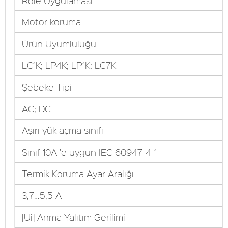
Röle Uygulaması
Motor koruma
Ürün Uyumluluğu
LC1K; LP4K; LP1K; LC7K
Şebeke Tipi
AC; DC
Aşırı yük açma sınıfı
Sınıf 10A 'e uygun IEC 60947-4-1
Termik Koruma Ayar Aralığı
3,7…5,5 A
[Ui] Anma Yalıtım Gerilimi