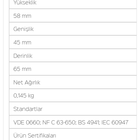
Yükseklik
58 mm
Genişlik
45 mm
Derinlik
65 mm
Net Ağırlık
0,145 kg
Standartlar
VDE 0660; NF C 63-650; BS 4941; IEC 60947
Ürün Sertifikaları