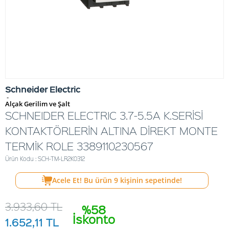
Schneider Electric
-
Alçak Gerilim ve Şalt
SCHNEIDER ELECTRIC 3.7-5.5A K.SERİSİ
KONTAKTÖRLERİN ALTINA DİREKT MONTE
TERMİK ROLE 3389110230567
Ürün Kodu : SCH-TM-LR2K0312
Acele Et! Bu ürün
9
kişinin sepetinde!
3.933,60
TL
%58
İskonto
1.652,11
TL