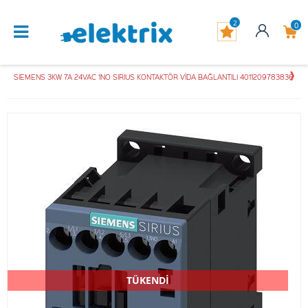
2
0
SIEMENS 3KW 7A 24VAC 1NO SIRIUS KONTAKTÖR VİDA BAĞLANTILI 4011209783836
TÜKENDİ