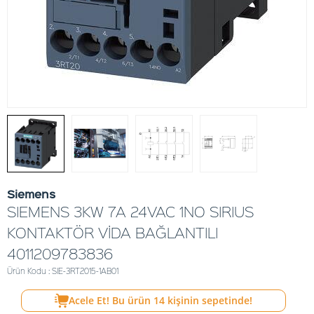
Siemens
SIEMENS 3KW 7A 24VAC 1NO SIRIUS
KONTAKTÖR VİDA BAĞLANTILI
4011209783836
Ürün Kodu : SIE-3RT2015-1AB01
Acele Et! Bu ürün
14
kişinin sepetinde!