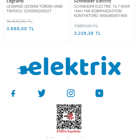
Legrand
Schneider Electric
LEGRAND Q35MM TOROİD AKIM
SCHNEIDER ELECTRIC 16,7 KVAR
TRAFASU 3245060260927
1NA+1NK KOMPANZASYON
KONTAKTÖRÜ 3606480401800
14.400,00 TL
7.689,00 TL
3.888,00 TL
3.229,38 TL