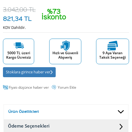
3.042,00
TL
%73
İskonto
821,34
TL
KDV Dahildir.
5000 TL üzeri
Hızlı ve Güvenli
9 Aya Varan
Kargo Ücretsiz
Alışveriş
Taksit Seçeneği
Stoklara girince haber ver
Fiyatı düşünce haber ver
Yorum Ekle
Ürün Özellikleri
Ödeme Seçenekleri