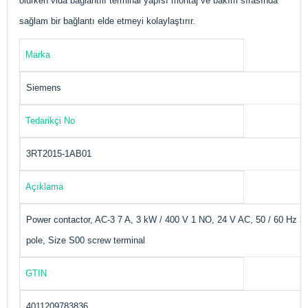
olurken vida bağlantılı terminal yapısı montaj ve bakım sırasında
sağlam bir bağlantı elde etmeyi kolaylaştırır.
Marka
Siemens
Tedarikçi No
3RT2015-1AB01
Açıklama
Power contactor, AC-3 7 A, 3 kW / 400 V 1 NO, 24 V AC, 50 / 60 Hz 3-
pole, Size S00 screw terminal
GTIN
4011209783836