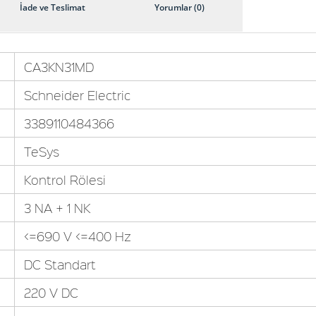
İade ve Teslimat
Yorumlar (0)
CA3KN31MD
Schneider Electric
3389110484366
TeSys
Kontrol Rölesi
3 NA + 1 NK
<=690 V <=400 Hz
DC Standart
220 V DC