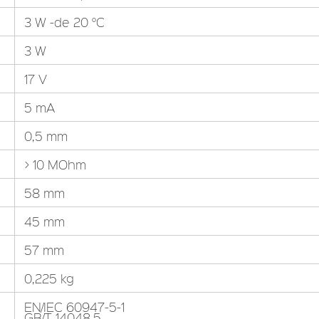
3 W -de 20 °C
3 W
17 V
5 mA
0,5 mm
> 10 MOhm
58 mm
45 mm
57 mm
0,225 kg
EN/IEC 60947-5-1
GB/T 14048,5