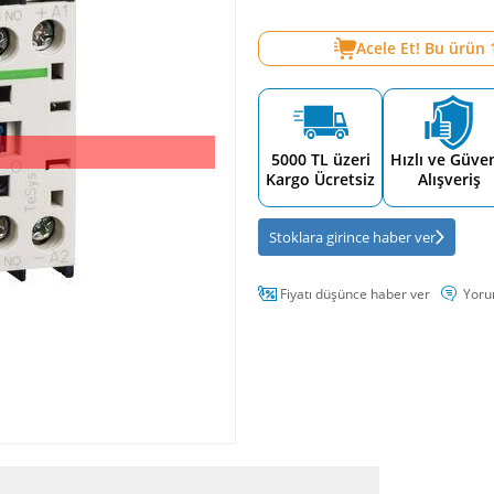
Acele Et! Bu ürün
5000 TL üzeri
Hızlı ve Güven
Kargo Ücretsiz
Alışveriş
Stoklara girince haber ver
Fiyatı düşünce haber ver
Yoru