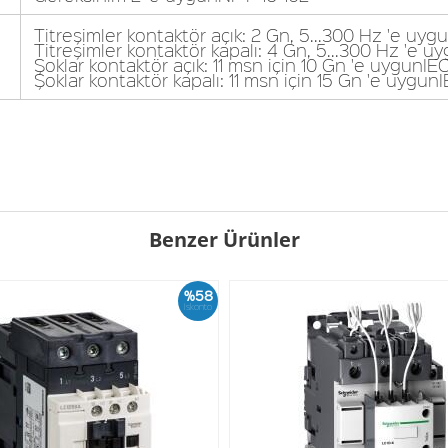
Titreşimler kontaktör açık: 2 Gn, 5...300 Hz 'e uy
Titreşimler kontaktör kapalı: 4 Gn, 5...300 Hz 'e 
Şoklar kontaktör açık: 11 msn için 10 Gn 'e uygunI
Şoklar kontaktör kapalı: 11 msn için 15 Gn 'e uygu
Benzer Ürünler
%58
İskonto