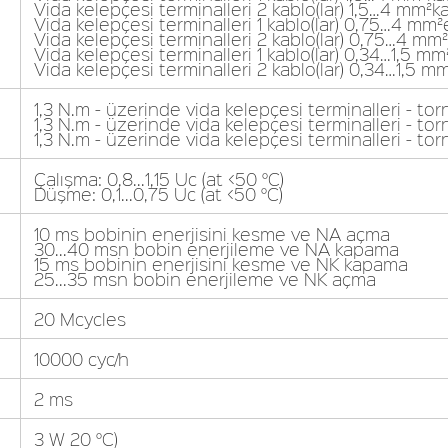
Vida kelepçesi terminalleri 2 kablo(lar) 1,5…4 mm²ka
Vida kelepçesi terminalleri 1 kablo(lar) 0,75…4 mm²
Vida kelepçesi terminalleri 2 kablo(lar) 0,75…4 m
Vida kelepçesi terminalleri 1 kablo(lar) 0,34…1,5 mm
Vida kelepçesi terminalleri 2 kablo(lar) 0,34…1,5 
1,3 N.m - üzerinde vida kelepçesi terminalleri - t
1,3 N.m - üzerinde vida kelepçesi terminalleri - to
1,3 N.m - üzerinde vida kelepçesi terminalleri - to
Çalışma: 0,8...1,15 Uc (at <50 °C)
Düşme: 0,1...0,75 Uc (at <50 °C)
10 ms bobinin enerjisini kesme ve NA açma
30...40 msn bobin enerjileme ve NA kapama
15 ms bobinin enerjisini kesme ve NK kapama
25...35 msn bobin enerjileme ve NK açma
20 Mcycles
10000 cyc/h
2 ms
3 W 20 °C)