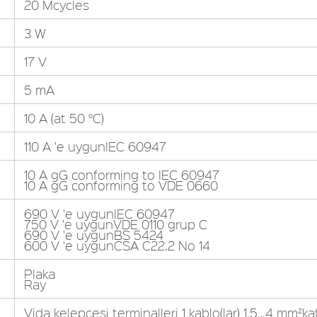
20 Mcycles
3 W
17 V
5 mA
10 A (at 50 °C)
110 A 'e uygunIEC 60947
10 A gG conforming to IEC 60947
10 A gG conforming to VDE 0660
690 V 'e uygunIEC 60947
750 V 'e uygunVDE 0110 grup C
690 V 'e uygunBS 5424
600 V 'e uygunCSA C22.2 No 14
Plaka
Ray
Vida kelepçesi terminalleri 1 kablo(lar) 1,5…4 mm²kat