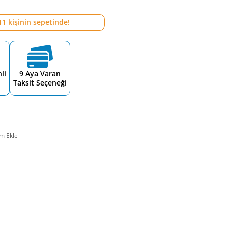
11
kişinin sepetinde!
li
9 Aya Varan
Taksit Seçeneği
m Ekle