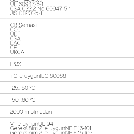
UL 60947-5-1
CSA C22.2 No 60947-5-1
JIS C8201-5-1
CB Şeması
CCC
UL
CSA
EAC
CE
UKCA
IP2X
TC 'e uygunIEC 60068
-25…50 °C
-50…80 °C
2000 m olmadan
V1 'e uygunUL 94
Gereksinim 2 'e uygunNF F 16-101
Gereksinim 2 'e uygunNF F 16-102