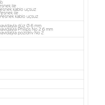
tı
esnek ile
m²esnek kablo uçsuz
²esnek ile
mm²esnek kablo uçsuz
ornavidayla düz Ø 6 mm
rnavidayla Philips No 2 6 mm
rnavidayla pozidriv No 2