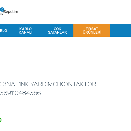
0
Sepetim
KABLO
ÇOK
FIRSAT
BLO
KANALI
SATANLAR
ÜRÜNLERI
C 3NA+1NK YARDIMCI KONTAKTÖR
389110484366
o