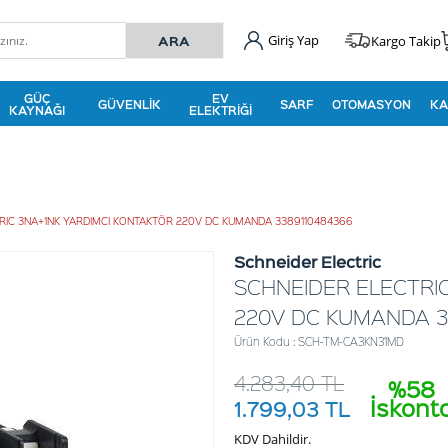
Giriş Yap
Kargo Takip
GÜÇ
EV
GÜVENLIK
SARF
OTOMASYON
KA
KAYNAĞI
ELEKTRIĞI
RIC 3NA+1NK YARDIMCI KONTAKTÖR 220V DC KUMANDA 3389110484366
Schneider Electric
SCHNEIDER ELECTRI
220V DC KUMANDA 3
Ürün Kodu : SCH-TM-CA3KN31MD
4.283,40
TL
%58
İskont
1.799,03
TL
KDV Dahildir.