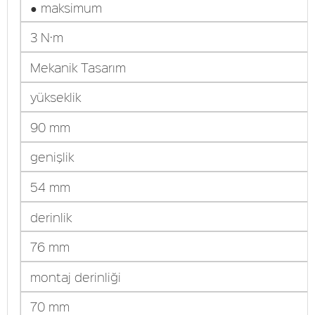
● maksimum
3 N·m
Mekanik Tasarım
yükseklik
90 mm
genişlik
54 mm
derinlik
76 mm
montaj derinliği
70 mm