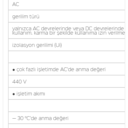
AC
gerilim türü
yalnızca AC devrelerinde veya DC devrelerinde
kullanım. karma bir şekilde kullanıma izin verilmez
izolasyon gerilimi (Ui)
● çok fazlı işletimde AC'de anma değeri
440 V
● işletim akımı
— 30 °C'de anma değeri