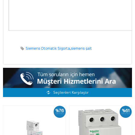
Siemens Otomatik Sigorta
,
siemens şalt
Benzer Ürünler
Seçilenleri Karşılaştır
%76
%61
İskonto
İskonto