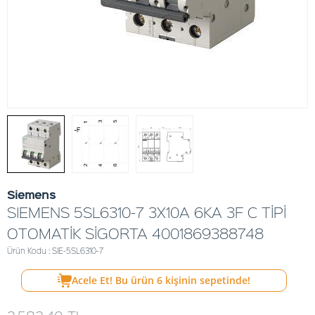
Siemens
SIEMENS 5SL6310-7 3X10A 6KA 3F C TİPİ
OTOMATİK SİGORTA 4001869388748
Ürün Kodu : SIE-5SL6310-7
Acele Et! Bu ürün
6
kişinin sepetinde!