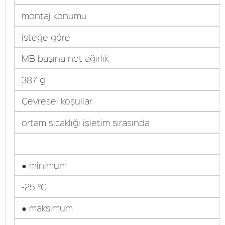
montaj konumu
isteğe göre
MB başına net ağırlık
387 g
Çevresel koşullar
ortam sıcaklığı işletim sırasında
● minimum
-25 °C
● maksimum