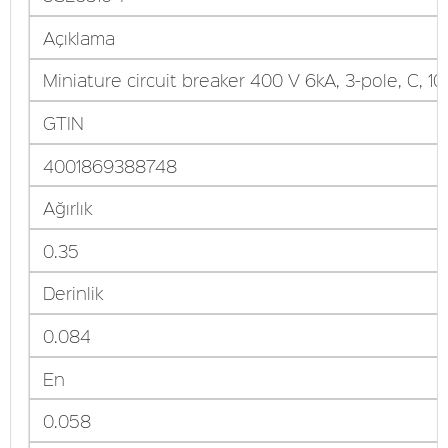
Açıklama
Miniature circuit breaker 400 V 6kA, 3-pole, C, 10
GTIN
4001869388748
Ağırlık
0.35
Derinlik
0.084
En
0.058