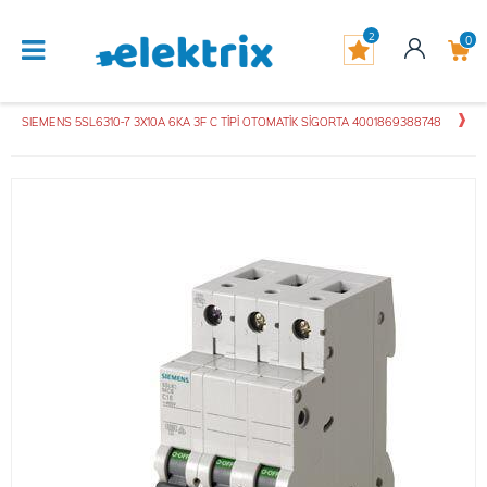
2
0
SIEMENS 5SL6310-7 3X10A 6KA 3F C TİPİ OTOMATİK SİGORTA 4001869388748