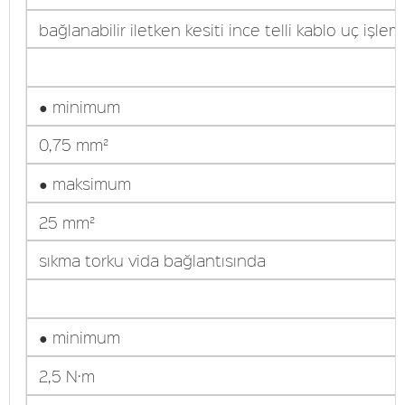
bağlanabilir iletken kesiti ince telli kablo uç işlem
● minimum
0,75 mm²
● maksimum
25 mm²
sıkma torku vida bağlantısında
● minimum
2,5 N·m