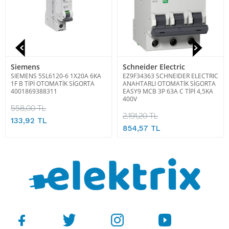
Siemens
Schneider Electric
SIEMENS 5SL6120-6 1X20A 6KA
EZ9F34363 SCHNEIDER ELECTRIC
1F B TİPİ OTOMATİK SİGORTA
ANAHTARLI OTOMATİK SİGORTA
4001869388311
EASY9 MCB 3P 63A C TİPİ 4,5KA
400V
558,00 TL
2.191,20 TL
133,92 TL
854,57 TL