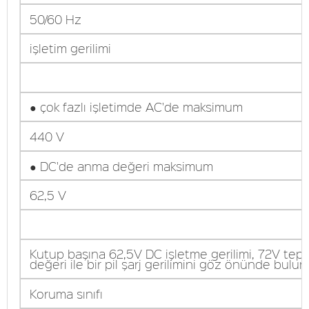
50/60 Hz
işletim gerilimi
● çok fazlı işletimde AC'de maksimum
440 V
● DC'de anma değeri maksimum
62,5 V
Kutup başına 62,5V DC işletme gerilimi, 72V tep
değeri ile bir pil şarj gerilimini göz önünde bulu
Koruma sınıfı