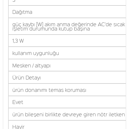
Dağıtma
güç kaybı [W] akım anma değerinde AC'de sıcak
işletim durumunda kutup başına
1,3 W
kullanım uygunluğu
Mesken / altyapı
Ürün Detayı
ürün donanımı temas koruması
Evet
ürün bileşeni birlikte devreye giren nötr iletken
Hayir