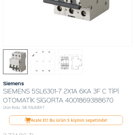
Siemens
SIEMENS 5SL6301-7 2X1A 6KA 3F C TİPİ
OTOMATİK SİGORTA 4001869388670
Ürün Kodu : SIE-5SL6301-7
Acele Et! Bu ürün
5
kişinin sepetinde!