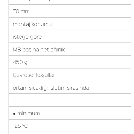
70 mm
montaj konumu
isteğe göre
MB başına net ağırlık
450 g
Çevresel koşullar
ortam sıcaklığı işletim sırasında
● minimum
-25 °C