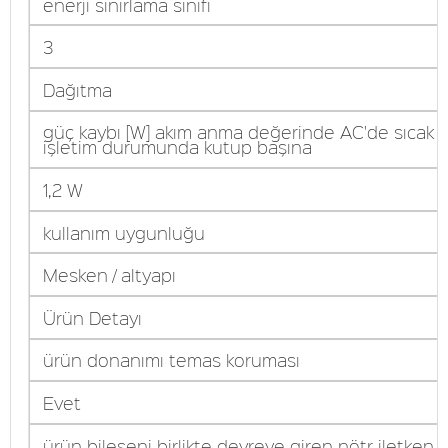
enerji sınırlama sınıfı
3
Dağıtma
güç kaybı [W] akım anma değerinde AC'de sıcak
işletim durumunda kutup başına
1,2 W
kullanım uygunluğu
Mesken / altyapı
Ürün Detayı
ürün donanımı temas koruması
Evet
ürün bileşeni birlikte devreye giren nötr iletken