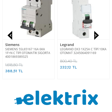
Siemens
Legrand
SIEMENS 5SL65167 16A 6KA
LEGRAND DX3 1X25A C TİPİ 10KA
1F+N C TİPİ OTOMATİK SİGORTA
OTOMAT 3245064091169
4001869389325
800,40 TL
1.618,80 TL
232,12 TL
388,51 TL