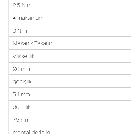
2,5 N·m
● maksimum
3 N·m
Mekanik Tasarım
yükseklik
90 mm
genişlik
54 mm
derinlik
76 mm
montaj derinliği