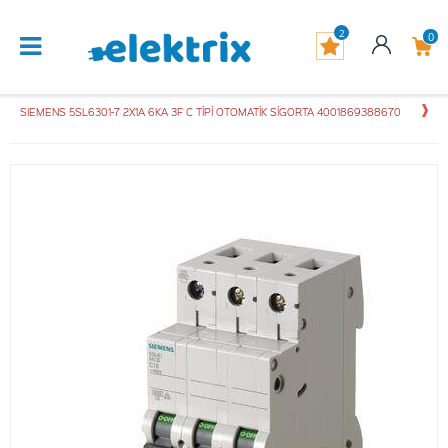
2
0
SIEMENS 5SL6301-7 2X1A 6KA 3F C TİPİ OTOMATİK SİGORTA 4001869388670