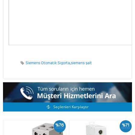
Siemens Otomatik Sigorta
,
siemens şalt
Benzer Ürünler
Seçilenleri Karşılaştır
%76
%71
İskonto
İskonto