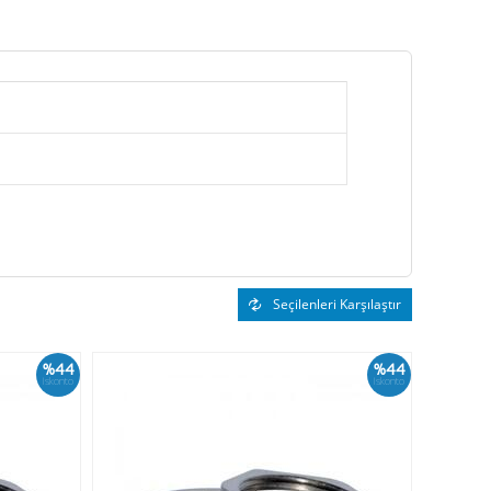
Seçilenleri Karşılaştır
%44
%44
İskonto
İskonto