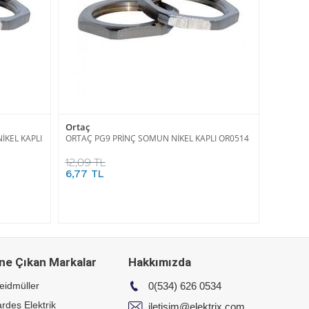
Ortaç
İKEL KAPLI
ORTAÇ PG9 PRİNÇ SOMUN NİKEL KAPLI OR0514
12,09 TL
6,77 TL
ne Çıkan Markalar
Hakkımızda
eidmüller
0(534) 626 0534
rdeş Elektrik
iletisim@elektrix.com