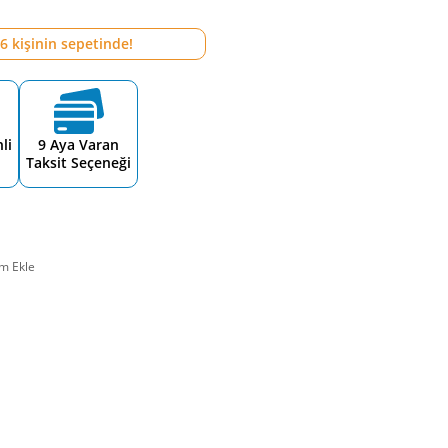
6
kişinin sepetinde!
li
9 Aya Varan
Taksit Seçeneği
m Ekle