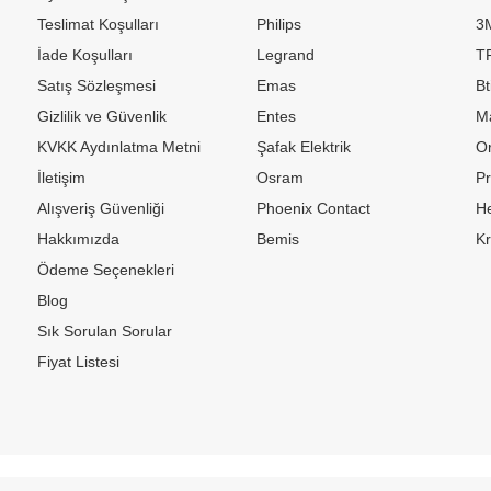
Teslimat Koşulları
Philips
3
İade Koşulları
Legrand
TP
Satış Sözleşmesi
Emas
Bt
Gizlilik ve Güvenlik
Entes
M
KVKK Aydınlatma Metni
Şafak Elektrik
Or
İletişim
Osram
P
Alışveriş Güvenliği
Phoenix Contact
H
Hakkımızda
Bemis
K
Ödeme Seçenekleri
Blog
Sık Sorulan Sorular
Fiyat Listesi