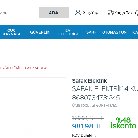
Giriş Yap
Kargo Takip
GÜÇ
EV
GÜVENLIK
SARF
OTOMASYON
KA
KAYNAĞI
ELEKTRIĞI
 DAĞITICI ÜNİTE 8680734731245
Şafak Elektrik
ŞAFAK ELEKTRİK 4 KU
8680734731245
Ürün Kodu : SFK-DNT-418/125
1.888,42
TL
%48
İskonto
981,98
TL
KDV Dahildir.