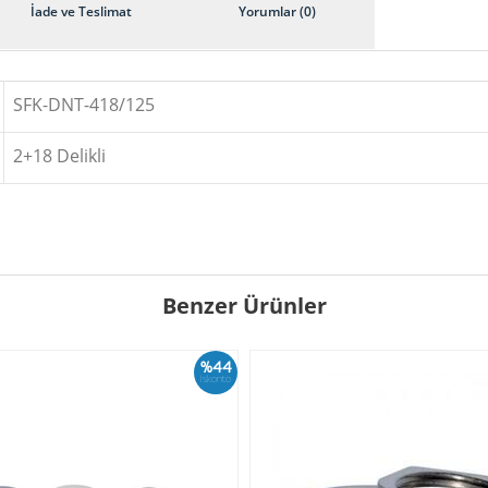
İade ve Teslimat
Yorumlar (0)
SFK-DNT-418/125
2+18 Delikli
Benzer Ürünler
%44
İskonto