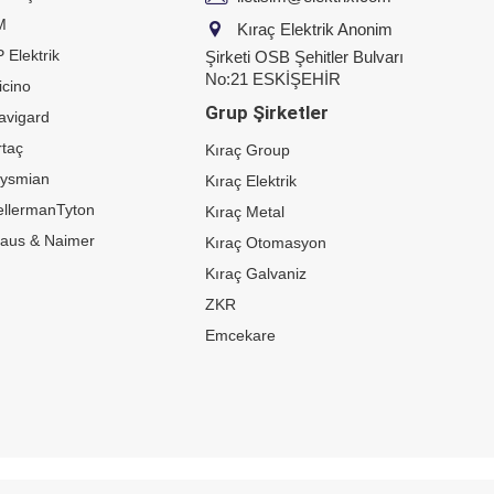
M
Kıraç Elektrik Anonim
 Elektrik
Şirketi OSB Şehitler Bulvarı
No:21 ESKİŞEHİR
icino
Grup Şirketler
avigard
taç
Kıraç Group
rysmian
Kıraç Elektrik
ellermanTyton
Kıraç Metal
raus & Naimer
Kıraç Otomasyon
Kıraç Galvaniz
ZKR
Emcekare