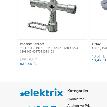
Phoenix Contact
Ortaç
PHOENIX CONTACT PANO ANAHTARI USS 4
ORTAÇ POL
1203149 4017918018108
18,61 TL
1.854,58 TL
10,42 T
834,56 TL
Kategoriler
Aydınlatma
Anahtar ve Priz