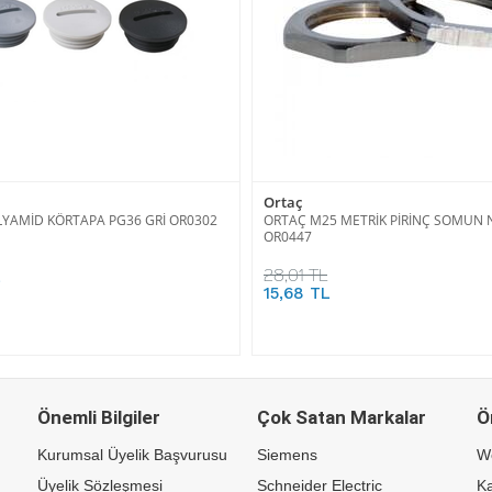
Ortaç
YAMİD KÖRTAPA PG36 GRİ OR0302
ORTAÇ M25 METRİK PİRİNÇ SOMUN N
OR0447
28,01 TL
L
15,68 TL
Önemli Bilgiler
Çok Satan Markalar
Ö
Kurumsal Üyelik Başvurusu
Siemens
W
Üyelik Sözleşmesi
Schneider Electric
Ka