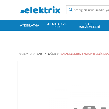
ANAHTAR VE
ŞALT
AYDINLATMA
PRIZ
MALZEMELERI
ANASAYFA
SARF
DIĞER
ŞAFAK ELEKTRİK 4 KUTUP 18 DELİK 125A