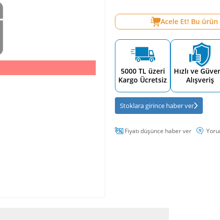
Acele Et! Bu ürün
5000 TL üzeri
Hızlı ve Güven
Kargo Ücretsiz
Alışveriş
Stoklara girince haber ver
Fiyatı düşünce haber ver
Yoru