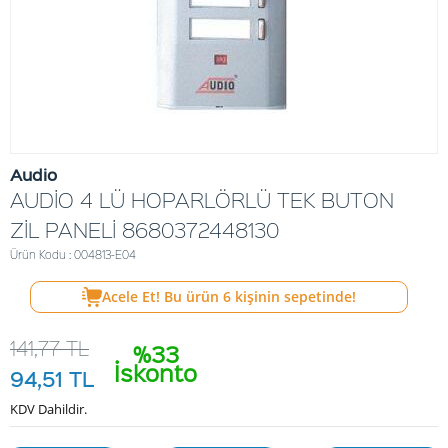
Audio
AUDİO 4 LÜ HOPARLÖRLÜ TEK BUTON
ZİL PANELİ 8680372448130
Ürün Kodu : 004813-E04
Acele Et! Bu ürün
6
kişinin sepetinde!
141,77
TL
%33
İskonto
94,51
TL
KDV Dahildir.