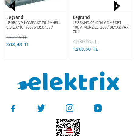
Legrand
Legrand
LEGRAND KOMPAKT ZİL PANELİ
LEGRAND 094254 COMFORT
ÇOKLAYICI 8005543504567
100M MENZİLLİ 230V BEYAZ KAPI
ZİLİ
1.142,35 TL
4.680,00 TL
308,43 TL
1.263,60 TL