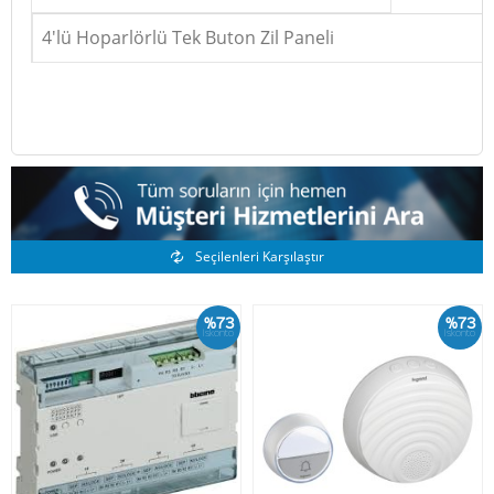
4'lü Hoparlörlü Tek Buton Zil Paneli
Benzer Ürünler
Seçilenleri Karşılaştır
%73
%73
İskonto
İskonto