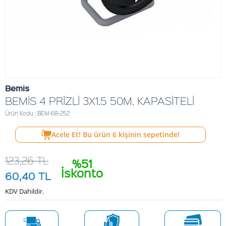
Bemis
BEMİS 4 PRİZLİ 3X1.5 50M. KAPASİTELİ
Ürün Kodu : BEM-68-252
Acele Et! Bu ürün
6
kişinin sepetinde!
123,26
TL
%51
İskonto
60,40
TL
KDV Dahildir.