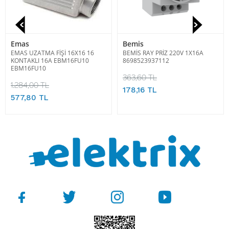
Emas
Bemis
EMAS UZATMA FİŞİ 16X16 16
BEMİS RAY PRİZ 220V 1X16A
KONTAKLI 16A EBM16FU10
8698523937112
EBM16FU10
363,60 TL
1.284,00 TL
178,16 TL
577,80 TL