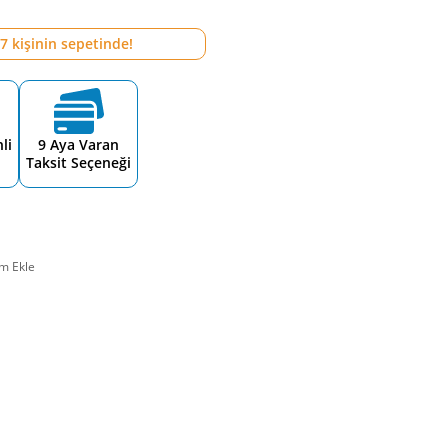
7
kişinin sepetinde!
li
9 Aya Varan
Taksit Seçeneği
m Ekle