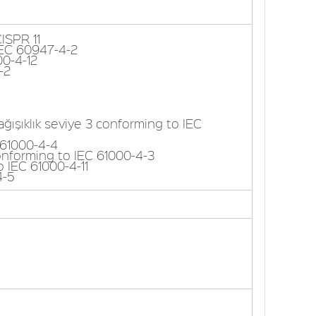
CISPR 11
 IEC 60947-4-2
00-4-12
-2
bağışıklık seviye 3 conforming to IEC
C 61000-4-4
 conforming to IEC 61000-4-3
o IEC 61000-4-11
4-5