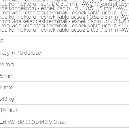
ida konnektörü - sert 2 0,5...1 mm² AWG 17 kontrol dev
ida konnektörü - esnek Kablo uçlu 1 0,5...1,5 mm² AWG 
 mm vida kelepçesi terminali - esnek kablo uçsuz 1 1,5
ida konnektörü - esnek kablo uçsuz 1 0,5...2,5 mm² AW
 mm vida kelepçesi terminali - esnek Kablo uçlu 2 1...
 mm vida kelepçesi terminali - esnek kablo uçsuz 2 1,
ida konnektörü - esnek kablo uçsuz 2 0,5...1,5 mm² AW
CE
ikey +/- 10 derece
24 mm
45 mm
31 mm
,42 kg
TS01N2
…6 kW -de 380…440 V 3 faz