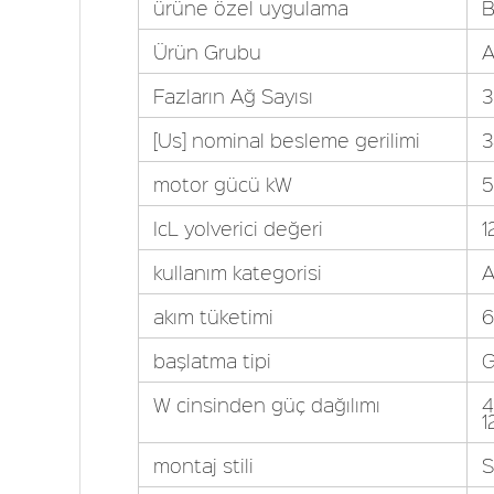
ürüne özel uygulama
B
Ürün Grubu
A
Fazların Ağ Sayısı
3
[Us] nominal besleme gerilimi
3
motor gücü kW
5
IcL yolverici değeri
1
kullanım kategorisi
A
akım tüketimi
6
başlatma tipi
G
W cinsinden güç dağılımı
4
1
montaj stili
S