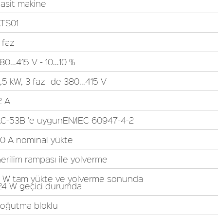
asit makine
TS01
 faz
80...415 V - 10...10 %
,5 kW, 3 faz -de 380...415 V
2 A
C-53B 'e uygunEN/IEC 60947-4-2
0 A nominal yükte
erilim rampası ile yolverme
 W tam yükte ve yolverme sonunda
24 W geçici durumda
oğutma bloklu