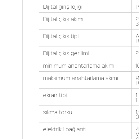
Dijital giriş lojiği
P
Dijital çıkış akımı
2
3
Dijital çıkış tipi
A
R
Dijital çıkış gerilimi
2
minimum anahtarlama akımı
1
maksimum anahtarlama akımı
R
R
ekran tipi
1
1
sıkma torku
1
0
elektrikli bağlantı
4
V
4