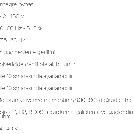
ntegre bypas
42…456 V
0...60 Hz - 5...5 %
7,5...63 Hz
= güç besleme gerilimi
olvericide dahili olarak bulunur
 ile 10 sn arasında ayarlanabilir
 ile 10 sn arasında ayarlanabilir
otorun yolverme momentinin %30...80’i doğrudan hat 
ojik (LI1, LI2, BOOST) durdurma, çalıştırma ve güçlend
kOhm
4...40 V