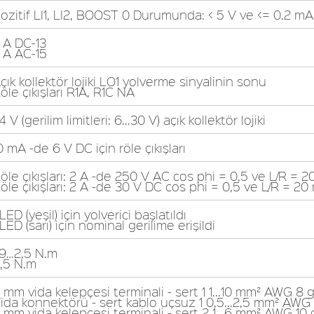
ozitif LI1, LI2, BOOST 0 Durumunda: < 5 V ve <= 0.2 mA
 A DC-13
 A AC-15
çık kollektör lojiki LO1 yolverme sinyalinin sonu
öle çıkışları R1A, R1C NA
4 V (gerilim limitleri: 6...30 V) açık kollektör lojiki
0 mA -de 6 V DC için röle çıkışları
öle çıkışları: 2 A -de 250 V AC cos phi = 0,5 ve L/R = 
öle çıkışları: 2 A -de 30 V DC cos phi = 0,5 ve L/R = 20
 LED (yeşil) için yolverici başlatıldı
 LED (sarı) için nominal gerilime erişildi
,9…2,5 N.m
,5 N.m
 mm vida kelepçesi terminali - sert 1 1...10 mm² AWG 8 
ida konnektörü - sert kablo uçsuz 1 0,5...2,5 mm² AWG 
 mm vida kelepçesi terminali - sert 2 1...6 mm² AWG 10