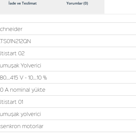
İade ve Teslimat
Yorumlar (0)
chneider
TS01N212QN
ltistart 02
umuşak Yolverici
80...415 V - 10...10 %
0 A nominal yükte
ltistart 01
umuşak yolverici
senkron motorlar