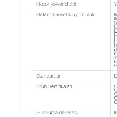
Motor yolverici tipi
Y
elektromanyetik uyumluluk
I
I
S
E
E
E
H
H
R
6
E
Y
M
G
Standartlar
E
Ürün Sertifikaları
C
IP koruma derecesi
I