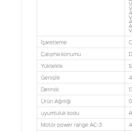
V
V
4
V
4
4
V
İşaretleme
Çalışma konumu
D
Yükseklik
1
Genişlik
Derinlik
1
Ürün Ağırlığı
0
uyumluluk kodu
A
Motor power range AC-3
4