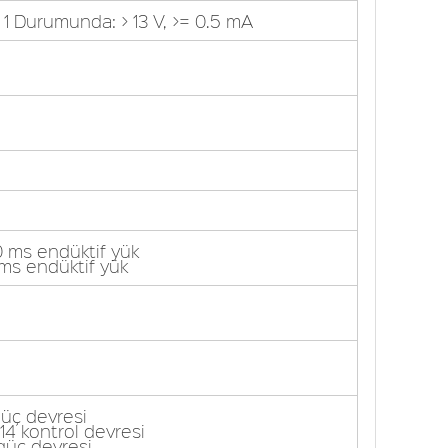
 1 Durumunda: > 13 V, >= 0.5 mA
20 ms endüktif yük
 ms endüktif yük
güç devresi
14 kontrol devresi
 güç devresi