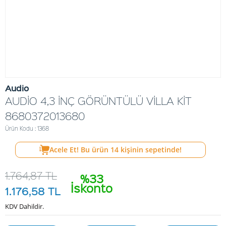
Audio
AUDİO 4,3 İNÇ GÖRÜNTÜLÜ VİLLA KİT
8680372013680
Ürün Kodu : 1368
Acele Et! Bu ürün
14
kişinin sepetinde!
1.764,87
TL
%33
İskonto
1.176,58
TL
KDV Dahildir.