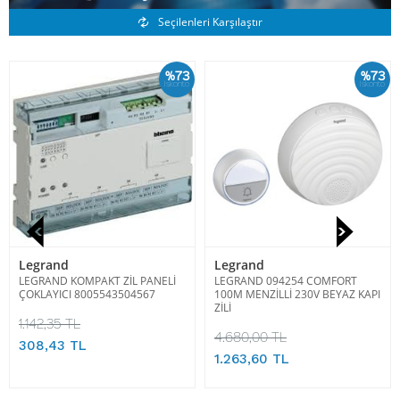
Benzer Ürünler
Seçilenleri Karşılaştır
%73
%73
İskonto
İskonto
Legrand
Legrand
LEGRAND KOMPAKT ZİL PANELİ
LEGRAND 094254 COMFORT
ÇOKLAYICI 8005543504567
100M MENZİLLİ 230V BEYAZ KAPI
ZİLİ
1.142,35 TL
4.680,00 TL
308,43 TL
1.263,60 TL