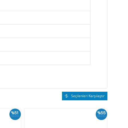
Seçilenleri Karşılaştır
%51
%55
İskonto
İskonto