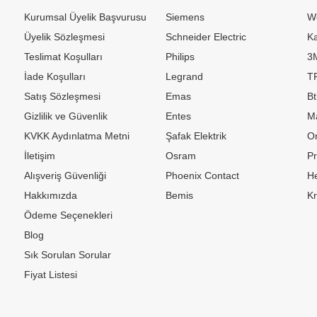
Kurumsal Üyelik Başvurusu
Siemens
W
Üyelik Sözleşmesi
Schneider Electric
Ka
Teslimat Koşulları
Philips
3
İade Koşulları
Legrand
TP
Satış Sözleşmesi
Emas
Bt
Gizlilik ve Güvenlik
Entes
M
KVKK Aydınlatma Metni
Şafak Elektrik
Or
İletişim
Osram
P
Alışveriş Güvenliği
Phoenix Contact
H
Hakkımızda
Bemis
K
Ödeme Seçenekleri
Blog
Sık Sorulan Sorular
Fiyat Listesi