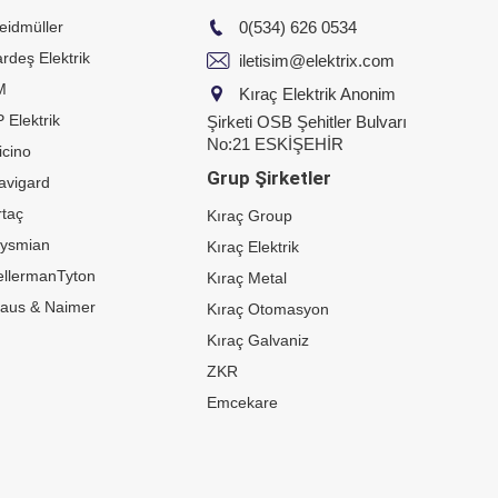
eidmüller
0(534) 626 0534
rdeş Elektrik
iletisim@elektrix.com
M
Kıraç Elektrik Anonim
 Elektrik
Şirketi OSB Şehitler Bulvarı
No:21 ESKİŞEHİR
icino
Grup Şirketler
avigard
taç
Kıraç Group
rysmian
Kıraç Elektrik
ellermanTyton
Kıraç Metal
raus & Naimer
Kıraç Otomasyon
Kıraç Galvaniz
ZKR
Emcekare