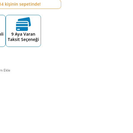
14
kişinin sepetinde!
li
9 Aya Varan
Taksit Seçeneği
m Ekle