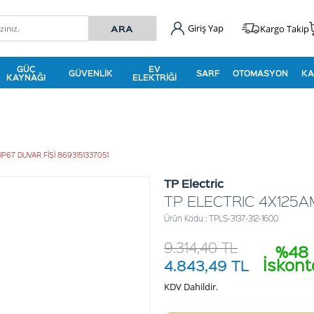
Giriş Yap
Kargo Takip
GÜÇ
EV
GÜVENLIK
SARF
OTOMASYON
KA
KAYNAĞI
ELEKTRIĞI
IP67 DUVAR FİŞİ 8693151337051
TP Electric
TP ELECTRIC 4X125AM
Ürün Kodu : TPLS-3137-312-1600
9.314,40
TL
%48
İskont
4.843,49
TL
KDV Dahildir.