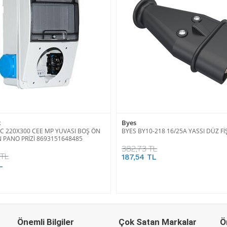
c
Byes
IC 220X300 CEE MP YUVASI BOŞ ÖN
BYES BY10-218 16/25A YASSI DÜZ Fİ
N PANO PRİZİ 8693151648485
382,73 TL
 TL
187,54 TL
L
Önemli Bilgiler
Çok Satan Markalar
Ö