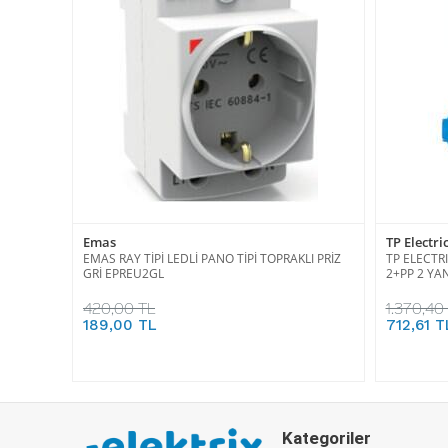
Emas
TP Electri
EMAS RAY TİPİ LEDLİ PANO TİPİ TOPRAKLI PRİZ
TP ELECTR
GRİ EPREU2GL
2+PP 2 YA
420,00 TL
1.370,40
189,00 TL
712,61 T
Kategoriler