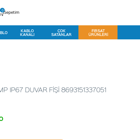
0
Sepetim
KABLO
ÇOK
FIRSAT
BLO
KANALI
SATANLAR
ÜRÜNLERI
P IP67 DUVAR FİŞİ 8693151337051
o