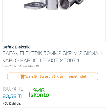
Şafak Elektrik
ŞAFAK ELEKTRİK 50MM2 SKP M12 SIKMALI
KABLO PABUCU 8680734708711
Ürün Kodu : SAFAK-SKP-05012
Acele Et! Bu ürün
5
kişinin sepetinde!
160,74
TL
%48
İskonto
83,58
TL
KDV Dahildir.