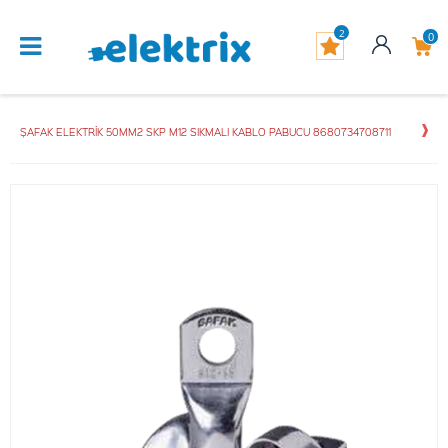
2
0
ŞAFAK ELEKTRİK 50MM2 SKP M12 SIKMALI KABLO PABUCU 8680734708711