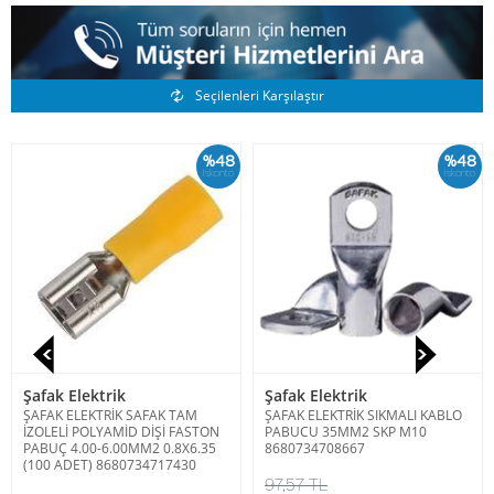
Benzer Ürünler
Seçilenleri Karşılaştır
%48
%48
İskonto
İskonto
Şafak Elektrik
Şafak Elektrik
ŞAFAK ELEKTRİK SAFAK TAM
ŞAFAK ELEKTRİK SIKMALI KABLO
İZOLELİ POLYAMİD DİŞİ FASTON
PABUCU 35MM2 SKP M10
PABUÇ 4.00-6.00MM2 0.8X6.35
8680734708667
(100 ADET) 8680734717430
97,57 TL