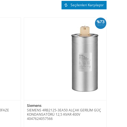
Seçilenleri Karşılaştır
%73
İskonto
Siemens
İFAZE
SIEMENS 4RB2125-3EA50 ALÇAK GERİLİM GÜÇ
KONDANSATÖRÜ 12,5 KVAR 400V
4047624057566