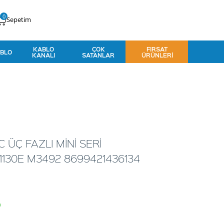
0
Sepetim
KABLO
ÇOK
FIRSAT
BLO
KANALI
SATANLAR
ÜRÜNLERI
 ÜÇ FAZLI MİNİ SERİ
130E M3492 8699421436134
o