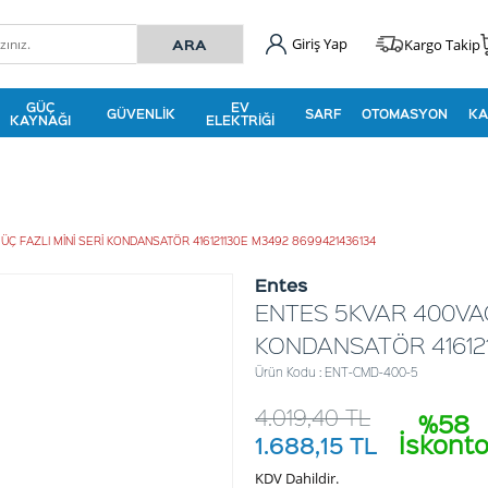
Giriş Yap
Kargo Takip
GÜÇ
EV
GÜVENLIK
SARF
OTOMASYON
KA
KAYNAĞI
ELEKTRIĞI
ÜÇ FAZLI MİNİ SERİ KONDANSATÖR 416121130E M3492 8699421436134
Entes
ENTES 5KVAR 400VAC
KONDANSATÖR 416121
Ürün Kodu : ENT-CMD-400-5
4.019,40
TL
%58
İskont
1.688,15
TL
KDV Dahildir.