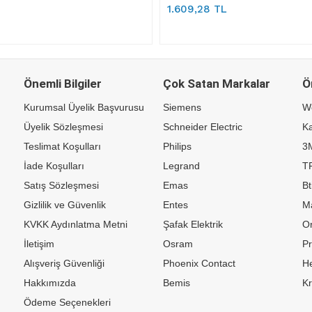
1.609,28 TL
Önemli Bilgiler
Çok Satan Markalar
Ö
Kurumsal Üyelik Başvurusu
Siemens
W
Üyelik Sözleşmesi
Schneider Electric
Ka
Teslimat Koşulları
Philips
3
İade Koşulları
Legrand
TP
Satış Sözleşmesi
Emas
Bt
Gizlilik ve Güvenlik
Entes
M
KVKK Aydınlatma Metni
Şafak Elektrik
Or
İletişim
Osram
P
Alışveriş Güvenliği
Phoenix Contact
H
Hakkımızda
Bemis
K
Ödeme Seçenekleri