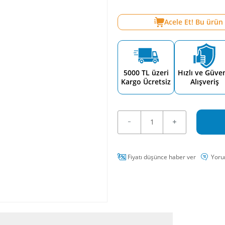
Acele Et! Bu ürün
5000 TL üzeri
Hızlı ve Güven
Kargo Ücretsiz
Alışveriş
Fiyatı düşünce haber ver
Yoru