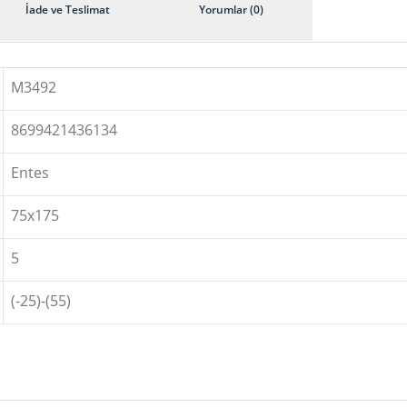
İade ve Teslimat
Yorumlar (0)
M3492
8699421436134
Entes
75x175
5
(-25)-(55)