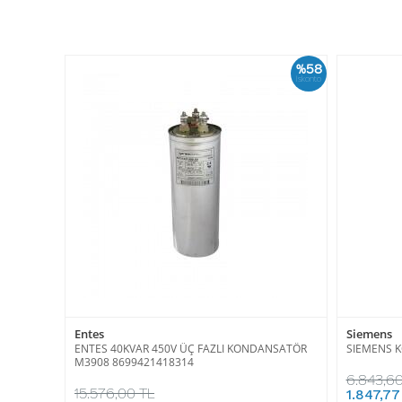
%58
İskonto
Entes
Siemens
ENTES 40KVAR 450V ÜÇ FAZLI KONDANSATÖR
SIEMENS 
M3908 8699421418314
6.843,60
15.576,00 TL
1.847,77