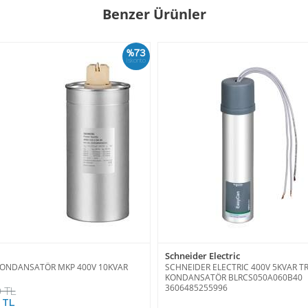
Benzer Ürünler
%73
İskonto
Schneider Electric
KONDANSATÖR MKP 400V 10KVAR
SCHNEIDER ELECTRIC 400V 5KVAR TR
KONDANSATÖR BLRCS050A060B40
3606485255996
 TL
 TL