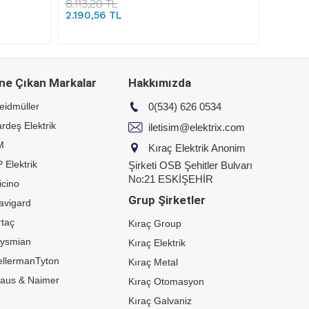
8.113,20 TL
2.190,56 TL
ne Çıkan Markalar
Hakkımızda
eidmüller
0(534) 626 0534
rdeş Elektrik
iletisim@elektrix.com
M
Kıraç Elektrik Anonim
 Elektrik
Şirketi OSB Şehitler Bulvarı
No:21 ESKİŞEHİR
icino
Grup Şirketler
avigard
taç
Kıraç Group
rysmian
Kıraç Elektrik
ellermanTyton
Kıraç Metal
raus & Naimer
Kıraç Otomasyon
Kıraç Galvaniz