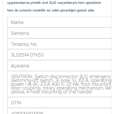
uygulamalarına yönelik özel 3Ld2 varyantlarıyla hem operatörün
hem de sistemin süreklilik arz eden güvenliğini garanti eder.
Marka
Siemens
Tedarikçi No
3LD2514-0TK53
Açıklama
SENTRON, Switch disconnector 3LD, emergency
switching-off switch, 3- pole, Iu: 63 A, operating
power / at AC-23 A 400 V: 22 kW, floor mounting
door coupling, rotary operating mechanism, Red 
yellow, 4-hole mounting of the handle
GTIN
4011209403376