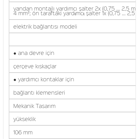
yandan montajlı yardımcı şalter 2x (0,75 ... 2,5 mm²
4 mm²; ön taraftaki yardιmcι şalter 1x (0,75 ... 2,5
elektrik bağlantısı modeli
● ana devre için
çerçeve kıskaçlar
● yardımcı kontaklar için
bağlantı klemensleri
Mekanik Tasarım
yükseklik
106 mm