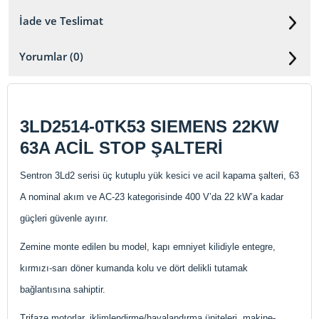
İade ve Teslimat
Yorumlar (0)
3LD2514-0TK53 SIEMENS 22KW
63A ACİL STOP ŞALTERİ
Sentron 3Ld2 serisi üç kutuplu yük kesici ve acil kapama şalteri, 63
A nominal akım ve AC-23 kategorisinde 400 V’da 22 kW’a kadar
güçleri güvenle ayırır.
Zemine monte edilen bu model, kapı emniyet kilidiyle entegre,
kırmızı-sarı döner kumanda kolu ve dört delikli tutamak
bağlantısına sahiptir.
Trifaze motorlar, iklimlendirme/havalandırma üniteleri, makine-