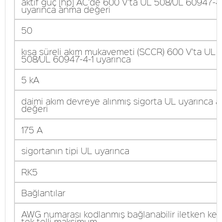
aktif güç [hp] AC'de 600 V'ta UL 508/UL 60947-4
uyarınca anma değeri
50
kısa süreli akım mukavemeti (SCCR) 600 V'ta UL
508/UL 60947-4-1 uyarınca
5 kA
daimi akım devreye alınmış sigorta UL uyarınca 
değeri
175 A
sigortanın tipi UL uyarınca
RK5
Bağlantılar
AWG numarası kodlanmış bağlanabilir iletken kesi
tek telli maksimum