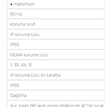
● maksimum
60 Hz
Koruma sınıfı
IP koruma türü
IP65
NEMA koruma türü
1, 3R, 4X, 12
IP koruma türü ön tarafta
IP65
Dağıtma
güç kaybı [W] akım anma değerinde AC'de sıcak