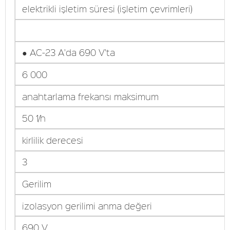
elektrikli işletim süresi (işletim çevrimleri)
● AC-23 A'da 690 V'ta
6 000
anahtarlama frekansı maksimum
50 1/h
kirlilik derecesi
3
Gerilim
izolasyon gerilimi anma değeri
690 V