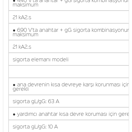
maksimum
21 kA2.s
● 690 V'ta anahtar + gG sigorta kombinasyonun
maksimum
21 kA2.s
sigorta elemanı modeli
● ana devrenin kısa devreye karşı korunması için
gerekli
sigorta gL/gG: 63 A
● yardımcı anahtar kısa devre koruması için gerek
sigorta gL/gG: 10 A