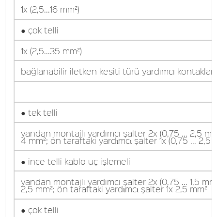
1x (2,5...16 mm²)
● çok telli
1x (2,5...35 mm²)
bağlanabilir iletken kesiti türü yardımcı kontaklar 
● tek telli
yandan montajlı yardımcı şalter 2x (0,75 ... 2,5 mm²
4 mm²; ön taraftaki yardιmcι şalter 1x (0,75 ... 2,5
● ince telli kablo uç işlemeli
yandan montajlı yardımcı şalter 2x (0,75 ... 1,5 mm²
2,5 mm²; ön taraftaki yardιmcι şalter 1x 2,5 mm²
● çok telli