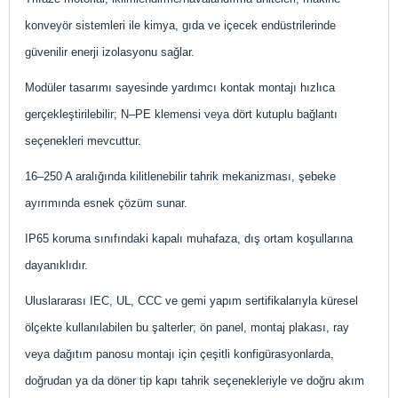
konveyör sistemleri ile kimya, gıda ve içecek endüstrilerinde
güvenilir enerji izolasyonu sağlar.
Modüler tasarımı sayesinde yardımcı kontak montajı hızlıca
gerçekleştirilebilir; N–PE klemensi veya dört kutuplu bağlantı
seçenekleri mevcuttur.
16–250 A aralığında kilitlenebilir tahrik mekanizması, şebeke
ayırımında esnek çözüm sunar.
IP65 koruma sınıfındaki kapalı muhafaza, dış ortam koşullarına
dayanıklıdır.
Uluslararası IEC, UL, CCC ve gemi yapım sertifikalarıyla küresel
ölçekte kullanılabilen bu şalterler; ön panel, montaj plakası, ray
veya dağıtım panosu montajı için çeşitli konfigürasyonlarda,
doğrudan ya da döner tip kapı tahrik seçenekleriyle ve doğru akım