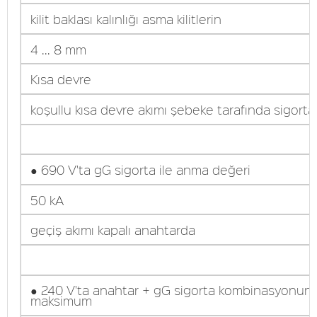
kilit baklası kalınlığı asma kilitlerin
4 ... 8 mm
Kısa devre
koşullu kısa devre akımı şebeke tarafında sigort
● 690 V'ta gG sigorta ile anma değeri
50 kA
geçiş akımı kapalı anahtarda
● 240 V'ta anahtar + gG sigorta kombinasyonun
maksimum