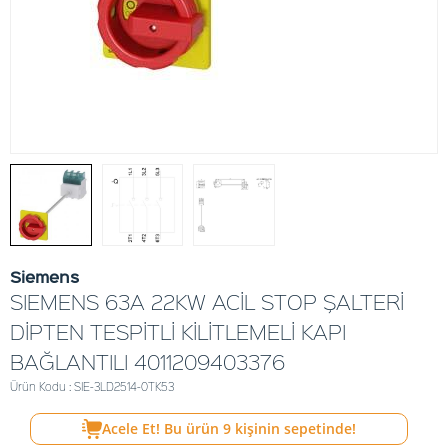
Siemens
SIEMENS 63A 22KW ACİL STOP ŞALTERİ
DİPTEN TESPİTLİ KİLİTLEMELİ KAPI
BAĞLANTILI 4011209403376
Ürün Kodu : SIE-3LD2514-0TK53
Acele Et! Bu ürün
9
kişinin sepetinde!