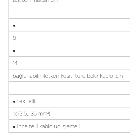
●
6
●
14
bağlanabilir iletken kesiti türü bakır kablo için
● tek telli
1x (2,5...35 mm²)
● ince telli kablo uç işlemeli