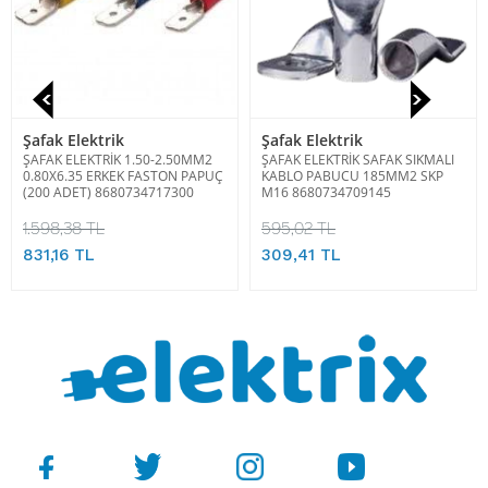
Şafak Elektrik
Şafak Elektrik
ŞAFAK ELEKTRİK 1.50-2.50MM2
ŞAFAK ELEKTRİK SAFAK SIKMALI
0.80X6.35 ERKEK FASTON PAPUÇ
KABLO PABUCU 185MM2 SKP
(200 ADET) 8680734717300
M16 8680734709145
1.598,38 TL
595,02 TL
831,16 TL
309,41 TL