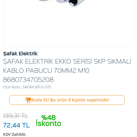
Şafak Elektrik
ŞAFAK ELEKTRİK EKKO SERİSİ SKP SIKMALI
KABLO PABUCU 70MM2 M10
8680734705208
Ürün Kodu : SAFAK-SKP-E-070
Acele Et! Bu ürün
9
kişinin sepetinde!
139,31
TL
%48
İskonto
72,44
TL
KDV Dahildir.