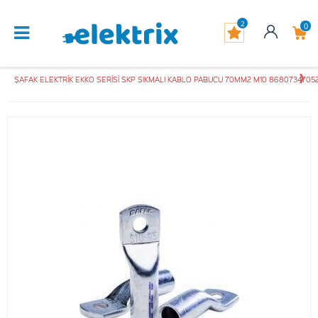
2
0
ŞAFAK ELEKTRİK EKKO SERİSİ SKP SIKMALI KABLO PABUCU 70MM2 M10 8680734705