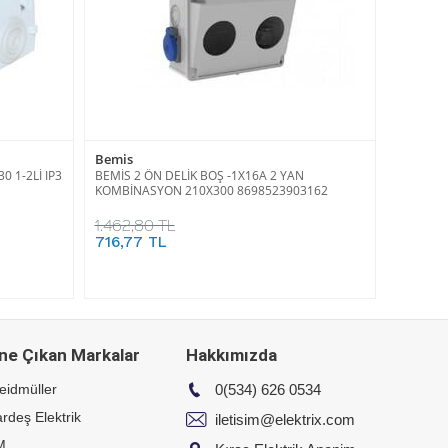
Bemis
 1-2Lİ IP3
BEMİS 2 ÖN DELİK BOŞ -1X16A 2 YAN
KOMBİNASYON 210X300 8698523903162
1.462,80 TL
716,77 TL
ne Çıkan Markalar
Hakkımızda
eidmüller
0(534) 626 0534
rdeş Elektrik
iletisim@elektrix.com
M