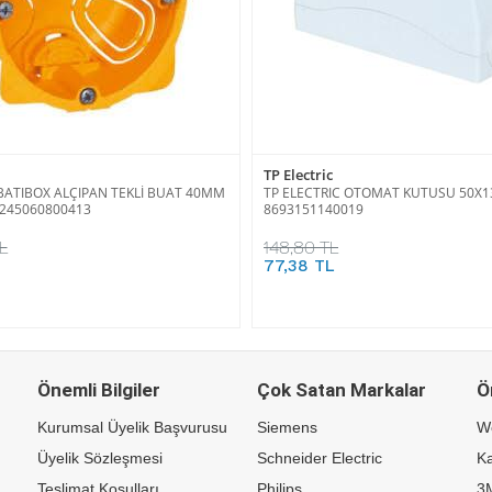
TP Electric
ATIBOX ALÇIPAN TEKLİ BUAT 40MM
TP ELECTRIC OTOMAT KUTUSU 50X130
3245060800413
8693151140019
L
148,80 TL
77,38 TL
Önemli Bilgiler
Çok Satan Markalar
Ö
Kurumsal Üyelik Başvurusu
Siemens
W
Üyelik Sözleşmesi
Schneider Electric
Ka
Teslimat Koşulları
Philips
3