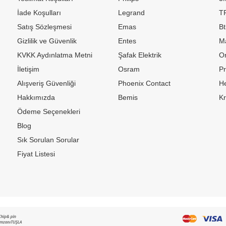
İade Koşulları
Legrand
TP
Satış Sözleşmesi
Emas
Bt
Gizlilik ve Güvenlik
Entes
M
KVKK Aydınlatma Metni
Şafak Elektrik
Or
İletişim
Osram
P
Alışveriş Güvenliği
Phoenix Contact
H
Hakkımızda
Bemis
K
Ödeme Seçenekleri
Blog
Sık Sorulan Sorular
Fiyat Listesi