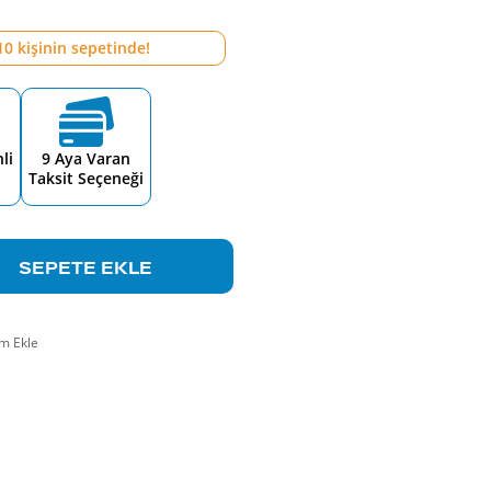
10
kişinin sepetinde!
li
9 Aya Varan
Taksit Seçeneği
SEPETE EKLE
m Ekle