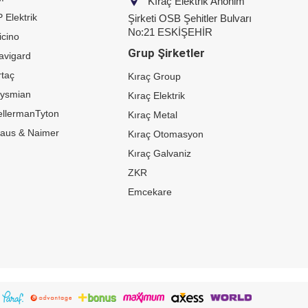
Kıraç Elektrik Anonim
 Elektrik
Şirketi OSB Şehitler Bulvarı
No:21 ESKİŞEHİR
icino
Grup Şirketler
avigard
taç
Kıraç Group
rysmian
Kıraç Elektrik
ellermanTyton
Kıraç Metal
raus & Naimer
Kıraç Otomasyon
Kıraç Galvaniz
ZKR
Emcekare