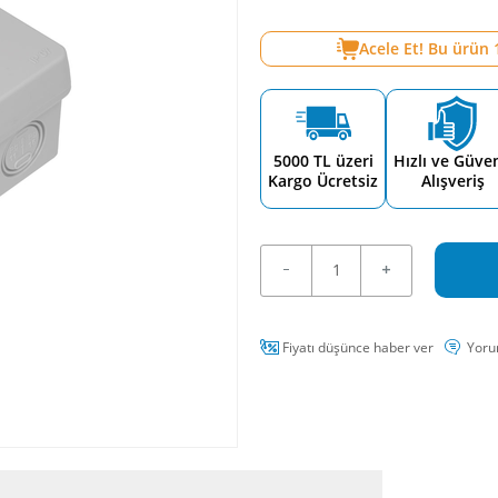
Acele Et! Bu ürün
5000 TL üzeri
Hızlı ve Güven
Kargo Ücretsiz
Alışveriş
Fiyatı düşünce haber ver
Yoru