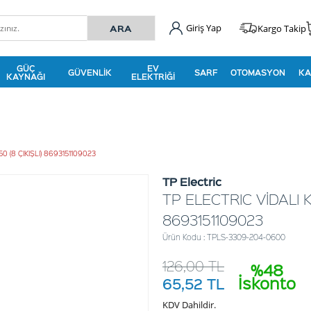
Giriş Yap
Kargo Takip
GÜÇ
EV
GÜVENLIK
SARF
OTOMASYON
KA
KAYNAĞI
ELEKTRIĞI
 (8 ÇIKIŞLI) 8693151109023
TP Electric
TP ELECTRIC VİDALI K
8693151109023
Ürün Kodu : TPLS-3309-204-0600
126,00
TL
%48
İskonto
65,52
TL
KDV Dahildir.