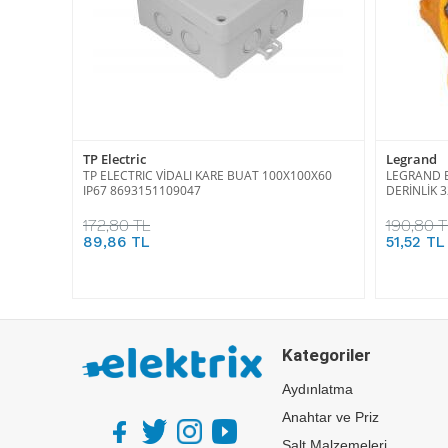
TP Electric
Legrand
TP ELECTRIC VİDALI KARE BUAT 100X100X60
LEGRAND B
IP67 8693151109047
DERİNLİK 
172,80 TL
190,80 T
89,86 TL
51,52 TL
Kategoriler
Aydınlatma
Anahtar ve Priz
Şalt Malzemeleri