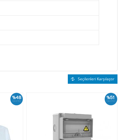
Seçilenleri Karşılaştır
%48
%51
İskonto
İskonto