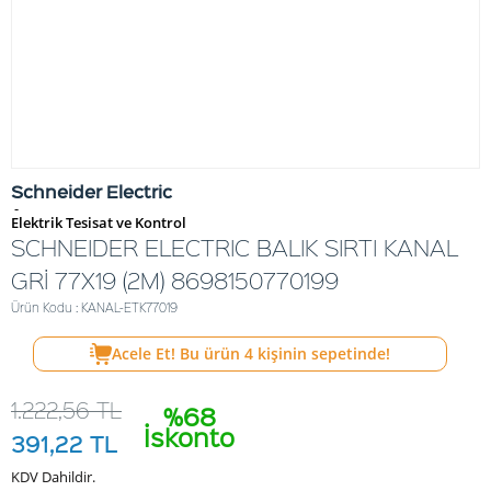
Schneider Electric
-
Elektrik Tesisat ve Kontrol
SCHNEIDER ELECTRIC BALIK SIRTI KANAL
GRİ 77X19 (2M) 8698150770199
Ürün Kodu : KANAL-ETK77019
Acele Et! Bu ürün
4
kişinin sepetinde!
1.222,56
TL
%68
İskonto
391,22
TL
KDV Dahildir.