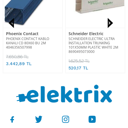
Phoenix Contact
Schneider Electric
PHOENIX CONTACT KABLO
SCHNEIDER ELECTRIC ULTRA
KANALI CD 80X60 BU 2M
İNSTALLATİON TRUNKİNG
4046356507998
101X50MM PLASTİC WHİTE 2M
8690495073000
7.650,86 TL
1.625,52 TL
3.442,89 TL
520,17 TL