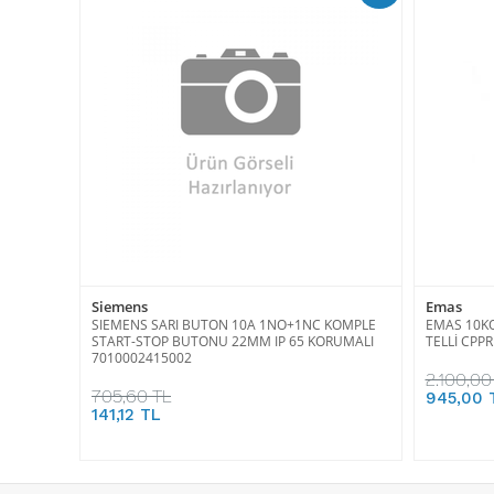
Siemens
Emas
SIEMENS SARI BUTON 10A 1NO+1NC KOMPLE
EMAS 10K
START-STOP BUTONU 22MM IP 65 KORUMALI
TELLİ CPP
7010002415002
2.100,00
705,60 TL
945,00 
141,12 TL