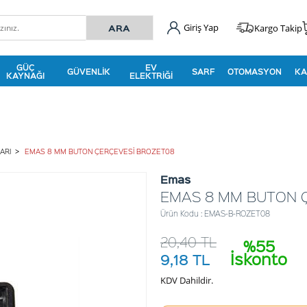
Giriş Yap
Kargo Takip
GÜÇ
EV
GÜVENLIK
SARF
OTOMASYON
KA
KAYNAĞI
ELEKTRIĞI
ARI
EMAS 8 MM BUTON ÇERÇEVESİ BROZET08
Emas
EMAS 8 MM BUTON 
Ürün Kodu : EMAS-B-ROZET08
20,40
TL
%55
İskonto
9,18
TL
KDV Dahildir.