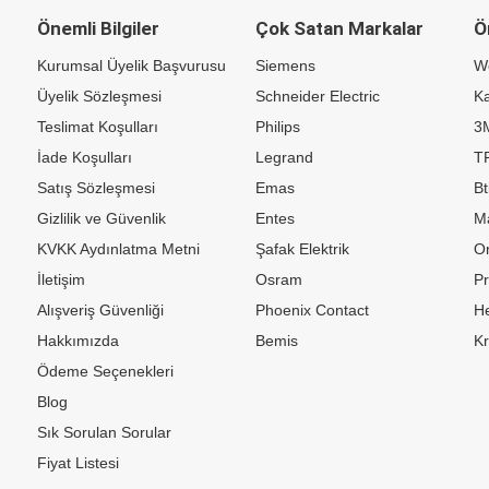
Önemli Bilgiler
Çok Satan Markalar
Ö
Kurumsal Üyelik Başvurusu
Siemens
W
Üyelik Sözleşmesi
Schneider Electric
Ka
Teslimat Koşulları
Philips
3
İade Koşulları
Legrand
TP
Satış Sözleşmesi
Emas
Bt
Gizlilik ve Güvenlik
Entes
M
KVKK Aydınlatma Metni
Şafak Elektrik
Or
İletişim
Osram
P
Alışveriş Güvenliği
Phoenix Contact
H
Hakkımızda
Bemis
K
Ödeme Seçenekleri
Blog
Sık Sorulan Sorular
Fiyat Listesi