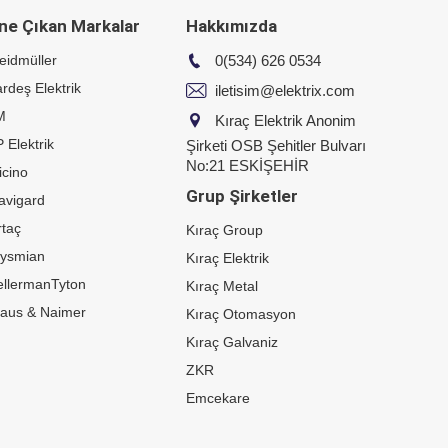
ne Çıkan Markalar
Hakkımızda
eidmüller
0(534) 626 0534
rdeş Elektrik
iletisim@elektrix.com
M
Kıraç Elektrik Anonim
 Elektrik
Şirketi OSB Şehitler Bulvarı
No:21 ESKİŞEHİR
icino
Grup Şirketler
avigard
taç
Kıraç Group
rysmian
Kıraç Elektrik
ellermanTyton
Kıraç Metal
raus & Naimer
Kıraç Otomasyon
Kıraç Galvaniz
ZKR
Emcekare