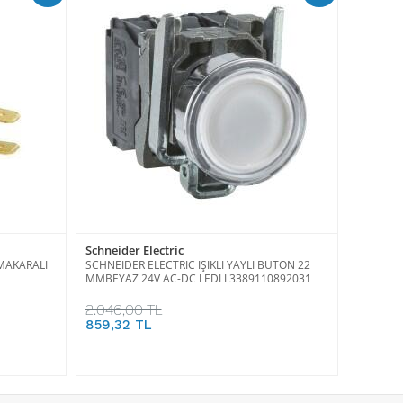
Schneider Electric
 MAKARALI
SCHNEIDER ELECTRIC IŞIKLI YAYLI BUTON 22
MMBEYAZ 24V AC-DC LEDLİ 3389110892031
2.046,00 TL
859,32 TL