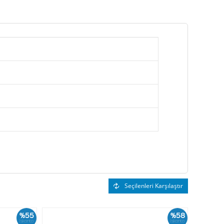
Seçilenleri Karşılaştır
%55
%58
İskonto
İskonto