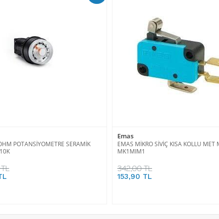
Emas
OHM POTANSİYOMETRE SERAMİK
EMAS MİKRO SİVİÇ KISA KOLLU MET
R10K
MK1MIM1
 TL
342,00 TL
TL
153,90 TL