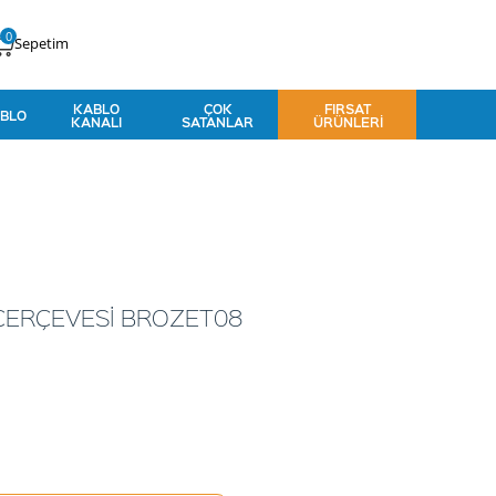
0
Sepetim
KABLO
ÇOK
FIRSAT
BLO
KANALI
SATANLAR
ÜRÜNLERI
ÇERÇEVESİ BROZET08