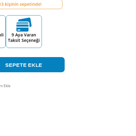
13
kişinin sepetinde!
li
9 Aya Varan
Taksit Seçeneği
SEPETE EKLE
m Ekle