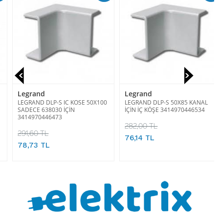
Legrand
Legrand
LEGRAND DLP-S IC KOSE 50X100
LEGRAND DLP-S 50X85 KANAL
SADECE 638030 İÇİN
İÇİN İÇ KÖŞE 3414970446534
3414970446473
282,00 TL
291,60 TL
76,14 TL
78,73 TL