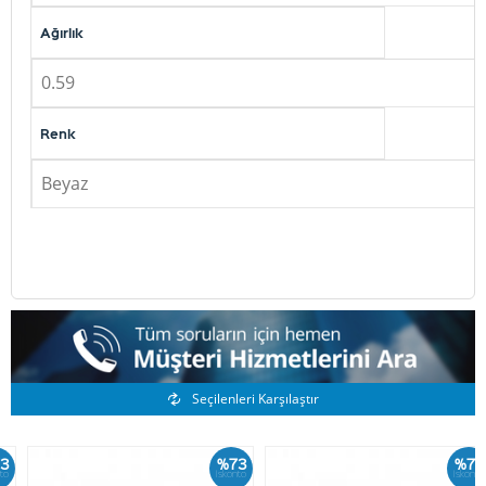
Ağırlık
0.59
Renk
Beyaz
Benzer Ürünler
Seçilenleri Karşılaştır
%73
%73
İskonto
İskonto