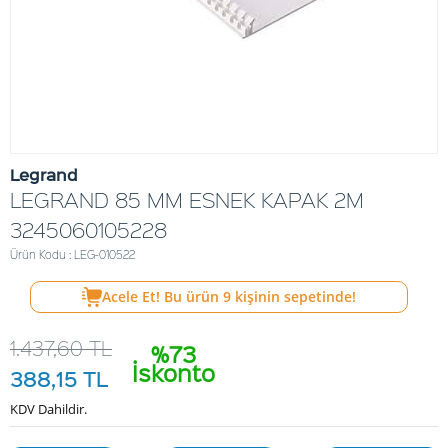
Legrand
LEGRAND 85 MM ESNEK KAPAK 2M
3245060105228
Ürün Kodu : LEG-010522
Acele Et! Bu ürün
9
kişinin sepetinde!
1.437,60
TL
%73
İskonto
388,15
TL
KDV Dahildir.