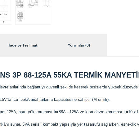
İade ve Teslimat
Yorumlar (0)
ENS 3P 88-125A 55KA TERMİK MANYE
evre anlarında bağlantıyı güvenli şekilde keserek tesislerde yüksek düzeyde
5V’ta Icu=55kA anahtarlama kapasitesine sahiptir (M sınıfı).
kımı 125A, aşırı yük koruması Ir=88A...125A ve kısa devre koruması Ii=10 x I
mkânı sunar. 3VA serisi, kompakt yapısıyla yer tasarrufu sağlarken, esneklik v