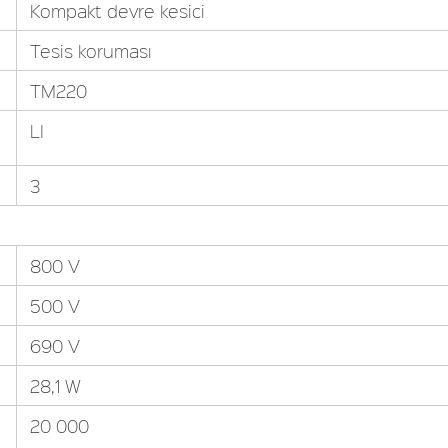
Kompakt devre kesici
Tesis koruması
TM220
LI
3
800 V
500 V
690 V
28,1 W
20 000