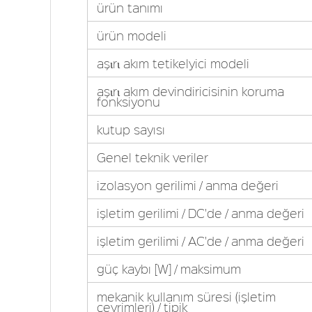
ürün tanımı
ürün modeli
aşιrι akım tetikelyici modeli
aşιrι akım devindiricisinin koruma
fonksiyonu
kutup sayısı
Genel teknik veriler
izolasyon gerilimi / anma değeri
işletim gerilimi / DC'de / anma değeri
işletim gerilimi / AC'de / anma değeri
güç kaybı [W] / maksimum
mekanik kullanım süresi (işletim
çevrimleri) / tipik