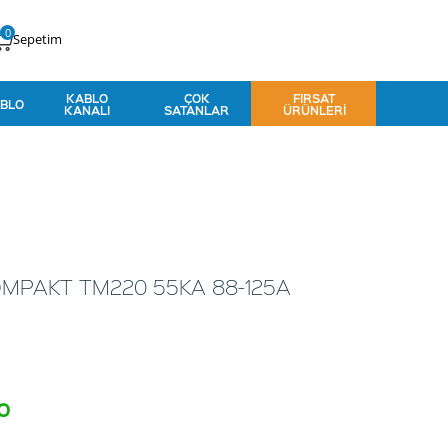
0
Sepetim
KABLO
ÇOK
FIRSAT
BLO
KANALI
SATANLAR
ÜRÜNLERI
OMPAKT TM220 55KA 88-125A
o