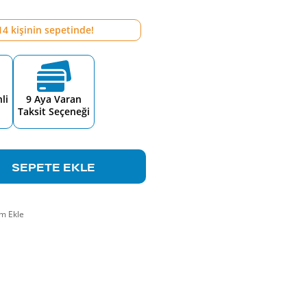
14
kişinin sepetinde!
li
9 Aya Varan
Taksit Seçeneği
SEPETE EKLE
m Ekle