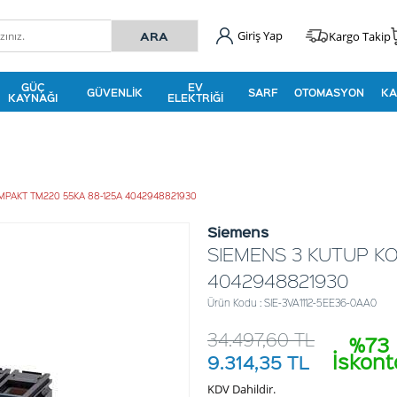
Giriş Yap
Kargo Takip
GÜÇ
EV
GÜVENLIK
SARF
OTOMASYON
KA
KAYNAĞI
ELEKTRIĞI
MPAKT TM220 55KA 88-125A 4042948821930
Siemens
SIEMENS 3 KUTUP K
4042948821930
Ürün Kodu : SIE-3VA1112-5EE36-0AA0
34.497,60
TL
%73
İskont
9.314,35
TL
KDV Dahildir.