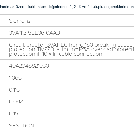
anılmak üzere, farklı akım değerlerinde 1, 2, 3 ve 4 kutuplu seçeneklerle sunu
Siemens
3VA1112-5EE36-0AA0
Circuit breaker 3VA1 IEC frame 160 breaking capaci
protection TM220, atfm, In=125A overload protection
protection iI=10 x In cable connection
4042948821930
1.066
0.116
0.092
0.15
SENTRON