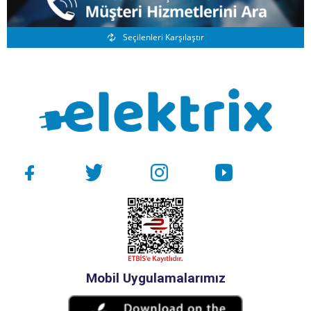
Benzer Ürünler
Seçilenleri Karşılaştır
Mobil Uygulamalarımız