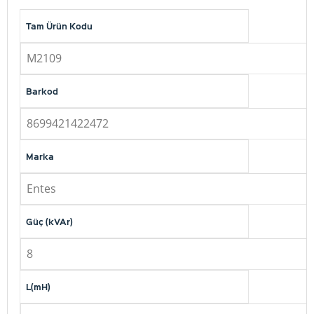
Tam Ürün Kodu
M2109
Barkod
8699421422472
Marka
Entes
Güç (kVAr)
8
L(mH)