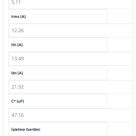
5.11
Irms (A)
12.26
Ith (A)
13.49
Ilin (A)
21.92
C* (uF)
47.16
İşletme Gerilimi