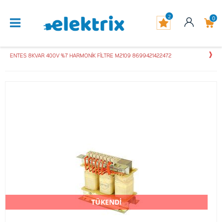
2
0
ENTES 8KVAR 400V %7 HARMONİK FİLTRE M2109 8699421422472
TÜKENDİ