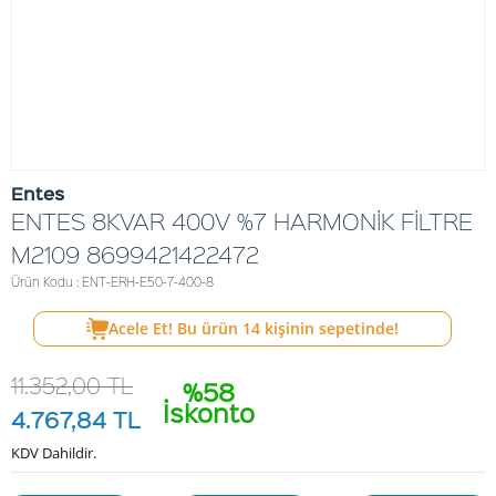
Entes
ENTES 8KVAR 400V %7 HARMONİK FİLTRE
M2109 8699421422472
Ürün Kodu : ENT-ERH-E50-7-400-8
Acele Et! Bu ürün
14
kişinin sepetinde!
11.352,00
TL
%58
İskonto
4.767,84
TL
KDV Dahildir.