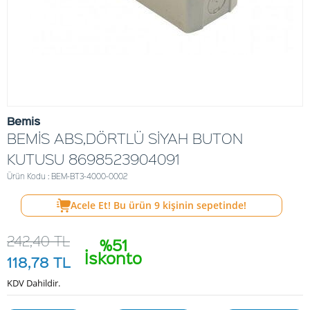
Bemis
BEMİS ABS,DÖRTLÜ SİYAH BUTON
KUTUSU 8698523904091
Ürün Kodu : BEM-BT3-4000-0002
Acele Et! Bu ürün
9
kişinin sepetinde!
242,40
TL
%51
İskonto
118,78
TL
KDV Dahildir.