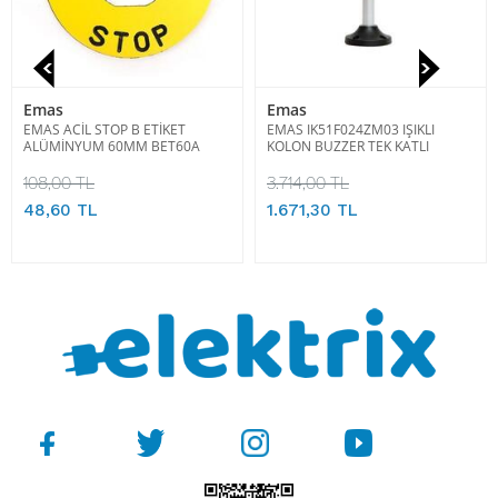
Emas
Emas
EMAS ACİL STOP B ETİKET
EMAS IK51F024ZM03 IŞIKLI
ALÜMİNYUM 60MM BET60A
KOLON BUZZER TEK KATLI
108,00 TL
3.714,00 TL
48,60 TL
1.671,30 TL