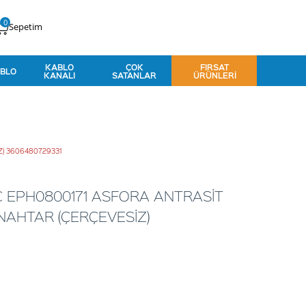
0
Sepetim
KABLO
ÇOK
FIRSAT
BLO
KANALI
SATANLAR
ÜRÜNLERI
Z) 3606480729331
C EPH0800171 ASFORA ANTRASİT
ANAHTAR (ÇERÇEVESİZ)