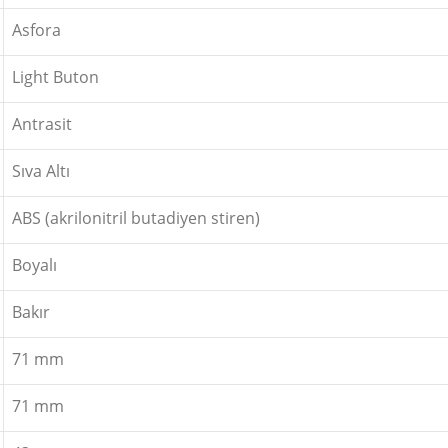
Asfora
Light Buton
Antrasit
Sıva Altı
ABS (akrilonitril butadiyen stiren)
Boyalı
Bakır
71 mm
71 mm