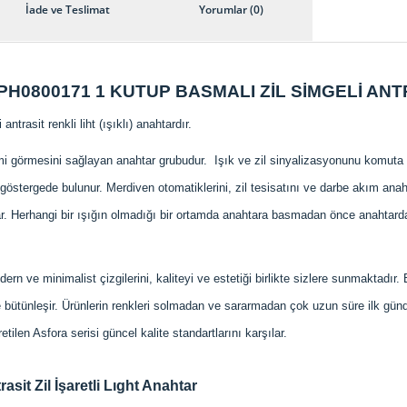
İade ve Teslimat
Yorumlar (0)
H0800171 1 KUTUP BASMALI ZİL SİMGELİ ANT
rasit renkli liht (ışıklı) anahtardır.
mi görmesini sağlayan anahtar grubudur. Işık ve zil sinyalizasyonunu komut
ir göstergede bulunur. Merdiven otomatiklerini, zil tesisatını ve darbe akım ana
açar. Herhangi bir ışığın olmadığı bir ortamda anahtara basmadan önce anahtar
rn ve minimalist çizgilerini, kaliteyi ve estetiği birlikte sizlere sunmaktadır.
bütünleşir. Ürünlerin renkleri solmadan ve sararmadan çok uzun süre ilk günde
ilen Asfora serisi güncel kalite standartlarını karşılar.
it Zil İşaretli Lıght Anahtar