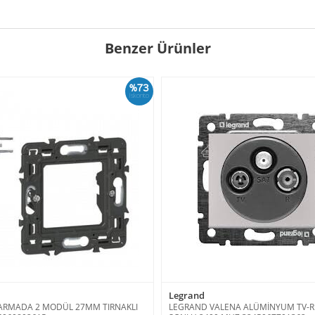
Benzer Ürünler
%73
İskonto
Legrand
ARMADA 2 MODÜL 27MM TIRNAKLI
LEGRAND VALENA ALÜMİNYUM TV-RD