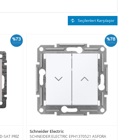
Seçilenleri Karşılaştır
%73
%78
İskonto
İskonto
Schneider Electric
-SAT PRİZ
SCHNEIDER ELECTRIC EPH1370521 ASFORA