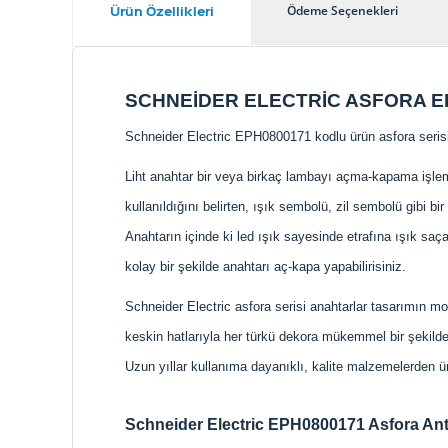
Ürün Özellikleri
Ödeme Seçenekleri
SCHNEİDER ELECTRİC ASFORA EP
Schneider Electric EPH0800171 kodlu ürün asfora serisi ant
Liht anahtar bir veya birkaç lambayı açma-kapama işle
kullanıldığını belirten, ışık sembolü, zil sembolü gibi b
Anahtarın içinde ki led ışık sayesinde etrafına ışık s
kolay bir şekilde anahtarı aç-kapa yapabilirisiniz.
Schneider Electric asfora serisi anahtarlar tasarımın mode
keskin hatlarıyla her türkü dekora mükemmel bir şekilde 
Uzun yıllar kullanıma dayanıklı, kalite malzemelerden üret
Schneider Electric EPH0800171 Asfora Antras