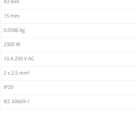
43 mm
15 mm
0.0586 kg
2300 W
10 A 250 V AC
2 x 2.5 mm²
IP20
IEC 60669-1