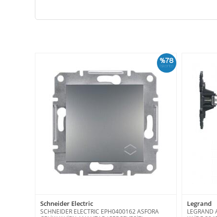
%78
İskonto
Schneider Electric
Legrand
SCHNEIDER ELECTRIC EPH0400162 ASFORA
LEGRAND 