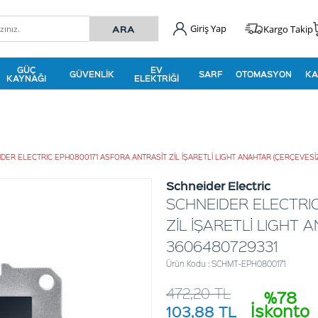
Giriş Yap
Kargo Takip
GÜÇ
EV
GÜVENLIK
SARF
OTOMASYON
KA
KAYNAĞI
ELEKTRIĞI
DER ELECTRIC EPH0800171 ASFORA ANTRASİT ZİL İŞARETLİ LIGHT ANAHTAR (ÇERÇEVESİ
Schneider Electric
SCHNEIDER ELECTRI
ZİL İŞARETLİ LIGHT 
3606480729331
Ürün Kodu : SCHMT-EPH0800171
472,20
TL
%78
İskonto
103,88
TL