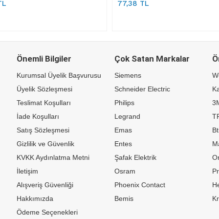
TL
77,38 TL
Önemli Bilgiler
Çok Satan Markalar
Ö
Kurumsal Üyelik Başvurusu
Siemens
W
Üyelik Sözleşmesi
Schneider Electric
Ka
Teslimat Koşulları
Philips
3
İade Koşulları
Legrand
TP
Satış Sözleşmesi
Emas
Bt
Gizlilik ve Güvenlik
Entes
M
KVKK Aydınlatma Metni
Şafak Elektrik
Or
İletişim
Osram
P
Alışveriş Güvenliği
Phoenix Contact
H
Hakkımızda
Bemis
K
Ödeme Seçenekleri