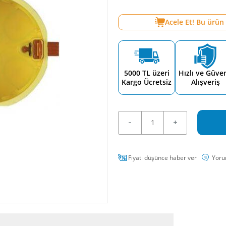
Acele Et! Bu ürün
5000 TL üzeri
Hızlı ve Güven
Kargo Ücretsiz
Alışveriş
Fiyatı düşünce haber ver
Yoru