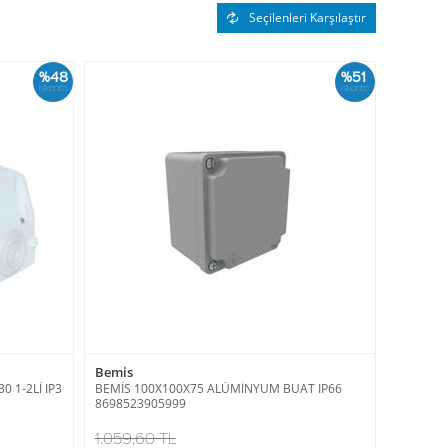
Seçilenleri Karşılaştır
%48
%51
İskonto
İskonto
Bemis
 1-2Lİ IP3
BEMİS 100X100X75 ALÜMİNYUM BUAT IP66
8698523905999
1.059,60 TL