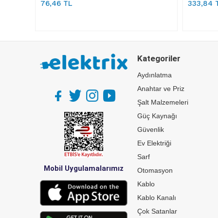
76,46 TL
333,84 
Kategoriler
Aydınlatma
Anahtar ve Priz
Şalt Malzemeleri
Güç Kaynağı
Güvenlik
Ev Elektriği
Sarf
Mobil Uygulamalarımız
Otomasyon
Kablo
Kablo Kanalı
Çok Satanlar