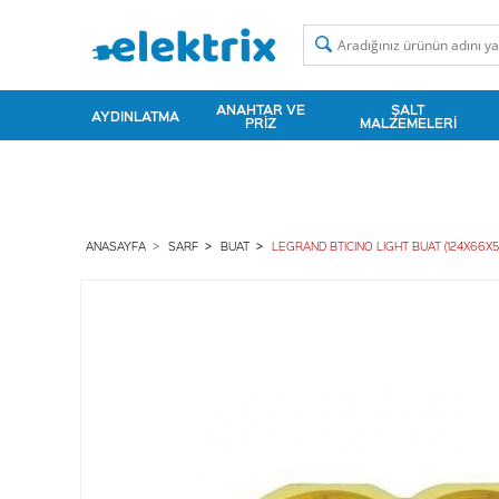
ANAHTAR VE
ŞALT
AYDINLATMA
PRIZ
MALZEMELERI
ANASAYFA
SARF
BUAT
LEGRAND BTICINO LIGHT BUAT (124X66X