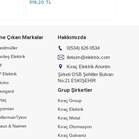
519,20 TL
ne Çıkan Markalar
Hakkımızda
eidmüller
0(534) 626 0534
rdeş Elektrik
iletisim@elektrix.com
M
Kıraç Elektrik Anonim
 Elektrik
Şirketi OSB Şehitler Bulvarı
No:21 ESKİŞEHİR
icino
Grup Şirketler
avigard
taç
Kıraç Group
rysmian
Kıraç Elektrik
ellermanTyton
Kıraç Metal
raus & Naimer
Kıraç Otomasyon
Kıraç Galvaniz