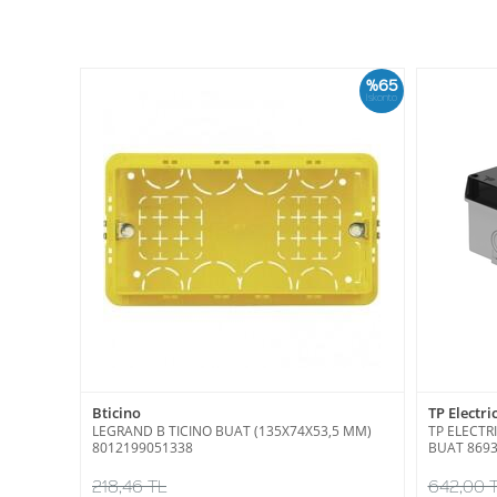
%65
İskonto
Bticino
TP Electri
LEGRAND B TICINO BUAT (135X74X53,5 MM)
TP ELECTR
8012199051338
BUAT 869
218,46 TL
642,00 