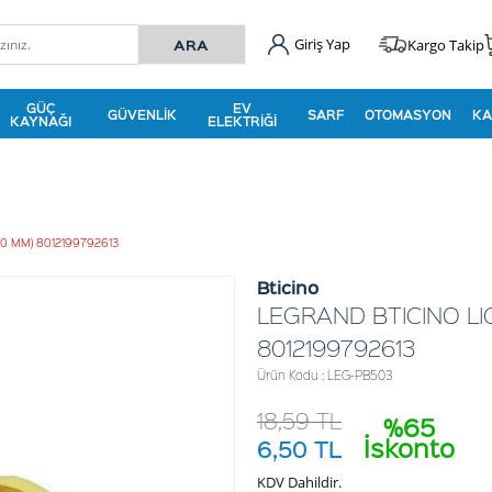
Giriş Yap
Kargo Takip
GÜÇ
EV
GÜVENLIK
SARF
OTOMASYON
KA
KAYNAĞI
ELEKTRIĞI
50 MM) 8012199792613
Bticino
LEGRAND BTICINO LI
8012199792613
Ürün Kodu : LEG-PB503
18,59
TL
%65
İskonto
6,50
TL
KDV Dahildir.