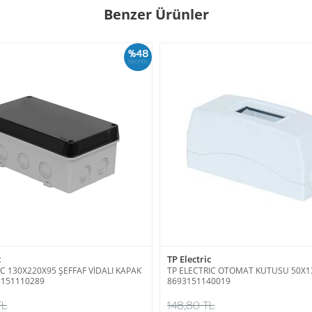
Benzer Ürünler
%48
İskonto
c
TP Electric
IC 130X220X95 ŞEFFAF VİDALI KAPAK
TP ELECTRIC OTOMAT KUTUSU 50X130
3151110289
8693151140019
TL
148,80 TL