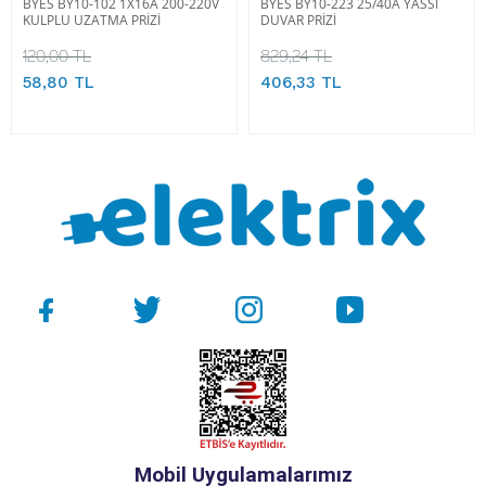
BYES BY10-102 1X16A 200-220V
BYES BY10-223 25/40A YASSI
KULPLU UZATMA PRİZİ
DUVAR PRİZİ
120,00 TL
829,24 TL
58,80 TL
406,33 TL
Mobil Uygulamalarımız