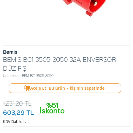
Bemis
BEMİS BC1-3505-2050 32A ENVERSÖR
DÜZ FİŞ
Ürün Kodu : BEM-BC1-3505-2050
Acele Et! Bu ürün
7
kişinin sepetinde!
1.231,20
TL
%51
İskonto
603,29
TL
KDV Dahildir.