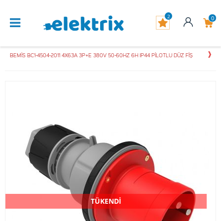
2
0
BEMİS BC1-4504-2011 4X63A 3P+E 380V 50-60HZ 6H IP44 PİLOTLU DÜZ FİŞ
TÜKENDİ