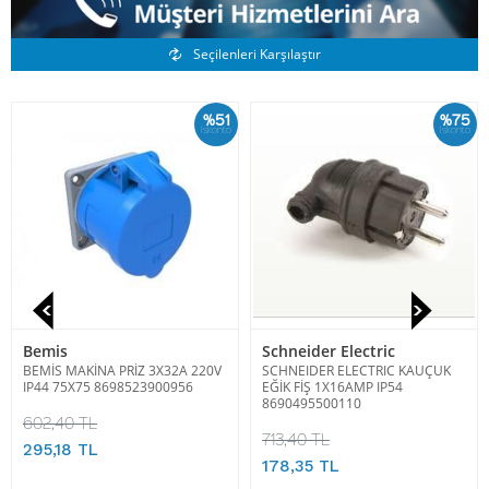
Benzer Ürünler
Seçilenleri Karşılaştır
%51
%75
İskonto
İskonto
Bemis
Schneider Electric
BEMİS MAKİNA PRİZ 3X32A 220V
SCHNEIDER ELECTRIC KAUÇUK
IP44 75X75 8698523900956
EĞİK FİŞ 1X16AMP IP54
8690495500110
602,40 TL
713,40 TL
295,18 TL
178,35 TL