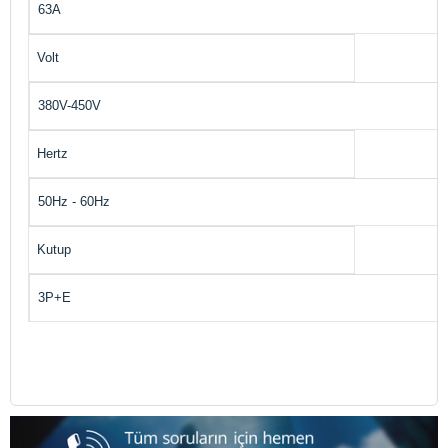
63A
Volt
380V-450V
Hertz
50Hz - 60Hz
Kutup
3P+E