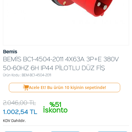
Bemis
BEMİS BC1-4504-2011 4X63A 3P+E 380V
50-60HZ 6H IP44 PİLOTLU DÜZ FİŞ
Ürün Kodu : BEM-BC1-4504-2011
Acele Et! Bu ürün
10
kişinin sepetinde!
2.046,00
TL
%51
İskonto
1.002,54
TL
KDV Dahildir.