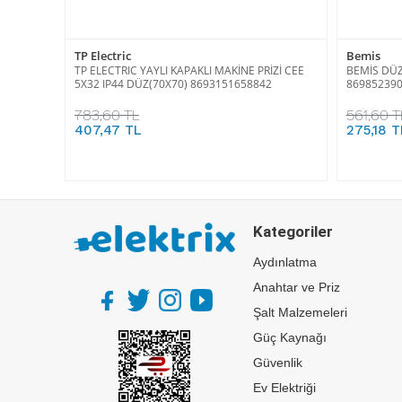
TP Electric
Bemis
TP ELECTRIC YAYLI KAPAKLI MAKİNE PRİZİ CEE
BEMİS DÜZ 
5X32 IP44 DÜZ(70X70) 8693151658842
86985239
783,60 TL
561,60 T
407,47 TL
275,18 T
Kategoriler
Aydınlatma
Anahtar ve Priz
Şalt Malzemeleri
Güç Kaynağı
Güvenlik
Ev Elektriği