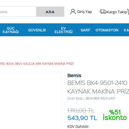
Giriş Yap
Kargo Takip
GÜÇ
EV
GÜVENLIK
SARF
OTOMASYON
KA
KAYNAĞI
ELEKTRIĞI
0/150 400A 380V KAUÇUK ARK KAYNAK MAKİNA PRİZİ
Bemis
BEMİS BK4-9501-2410
KAYNAK MAKİNA PRİZ
Ürün Kodu : BEM-BK4-9501-2410
1.110,00
TL
%51
İskonto
543,90
TL
KDV Dahildir.