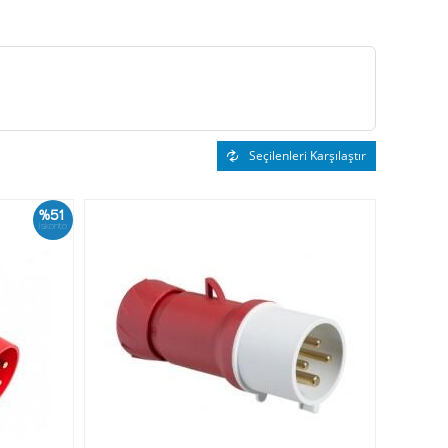
Seçilenleri Karşılaştır
%51
İskonto