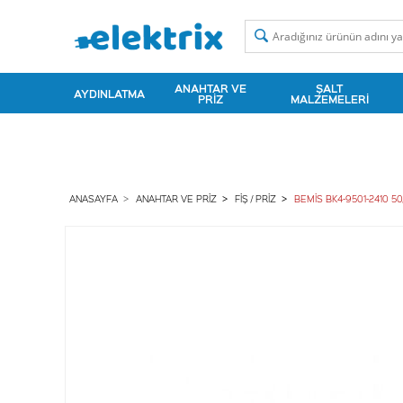
ANAHTAR VE
ŞALT
AYDINLATMA
PRIZ
MALZEMELERI
ANASAYFA
ANAHTAR VE PRIZ
FIŞ / PRIZ
BEMİS BK4-9501-2410 5