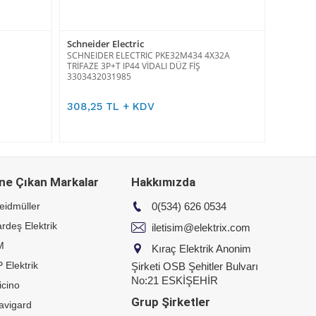
Schneider Electric
SCHNEIDER ELECTRIC PKE32M434 4X32A
TRİFAZE 3P+T IP44 VİDALI DÜZ FİŞ
3303432031985
308,25 TL + KDV
ne Çıkan Markalar
Hakkımızda
eidmüller
0(534) 626 0534
rdeş Elektrik
iletisim@elektrix.com
M
Kıraç Elektrik Anonim
 Elektrik
Şirketi OSB Şehitler Bulvarı
No:21 ESKİŞEHİR
icino
Grup Şirketler
avigard