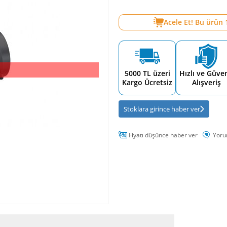
Acele Et! Bu ürün
5000 TL üzeri
Hızlı ve Güven
Kargo Ücretsiz
Alışveriş
Stoklara girince haber ver
Fiyatı düşünce haber ver
Yoru