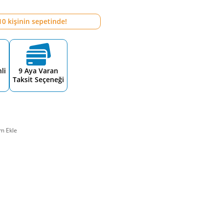
10
kişinin sepetinde!
li
9 Aya Varan
Taksit Seçeneği
m Ekle