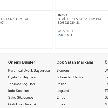
Bemis
FİŞ 4X32A 380V IP44
BEMİS DÜZ FİŞ 5X16A 380V IP44
00741
8698523920428
L
486,00 TL
L
238,14 TL
Önemli Bilgiler
Çok Satan Markalar
Ö
Kurumsal Üyelik Başvurusu
Siemens
W
Üyelik Sözleşmesi
Schneider Electric
Ka
Teslimat Koşulları
Philips
3
İade Koşulları
Legrand
TP
Satış Sözleşmesi
Emas
Bt
Gizlilik ve Güvenlik
Entes
M