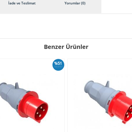
İade ve Teslimat
Yorumlar (0)
Benzer Ürünler
%51
İskonto