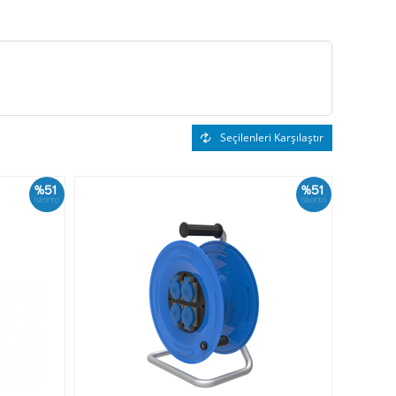
Seçilenleri Karşılaştır
%51
%51
İskonto
İskonto