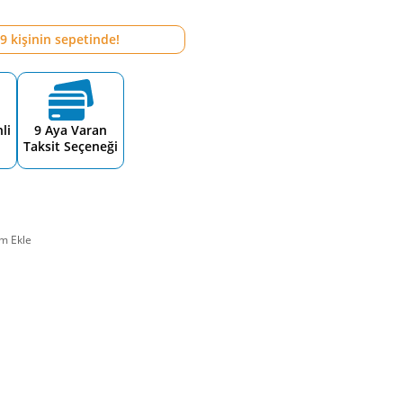
9
kişinin sepetinde!
li
9 Aya Varan
Taksit Seçeneği
m Ekle