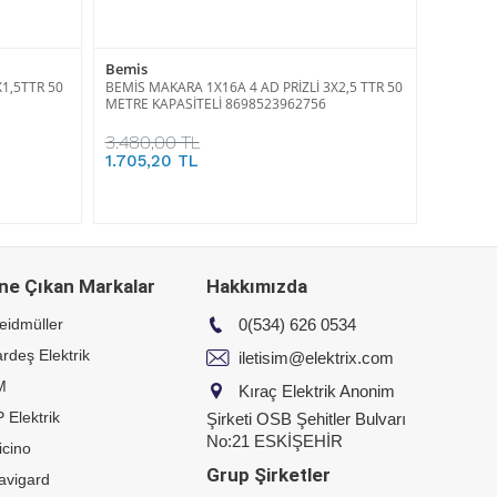
Bemis
X1,5TTR 50
BEMİS MAKARA 1X16A 4 AD PRİZLİ 3X2,5 TTR 50
METRE KAPASİTELİ 8698523962756
3.480,00 TL
1.705,20 TL
ne Çıkan Markalar
Hakkımızda
eidmüller
0(534) 626 0534
rdeş Elektrik
iletisim@elektrix.com
M
Kıraç Elektrik Anonim
 Elektrik
Şirketi OSB Şehitler Bulvarı
No:21 ESKİŞEHİR
icino
Grup Şirketler
avigard