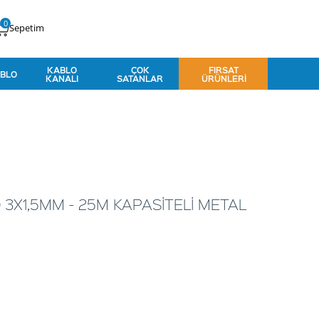
0
Sepetim
KABLO
ÇOK
FIRSAT
BLO
KANALI
SATANLAR
ÜRÜNLERI
 3X1,5MM - 25M KAPASİTELİ METAL