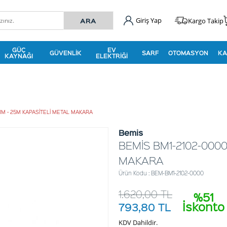
Giriş Yap
Kargo Takip
GÜÇ
EV
GÜVENLIK
SARF
OTOMASYON
KA
KAYNAĞI
ELEKTRIĞI
MM - 25M KAPASİTELİ METAL MAKARA
Bemis
BEMİS BM1-2102-0000
MAKARA
Ürün Kodu : BEM-BM1-2102-0000
1.620,00
TL
%51
İskonto
793,80
TL
KDV Dahildir.