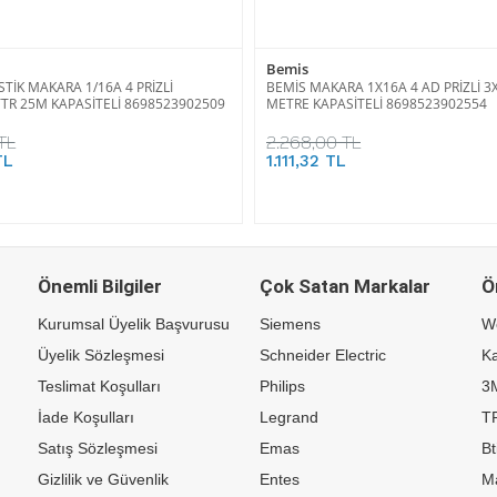
Bemis
TİK MAKARA 1/16A 4 PRİZLİ
BEMİS MAKARA 1X16A 4 AD PRİZLİ 3
TR 25M KAPASİTELİ 8698523902509
METRE KAPASİTELİ 8698523902554
TL
2.268,00 TL
TL
1.111,32 TL
Önemli Bilgiler
Çok Satan Markalar
Ö
Kurumsal Üyelik Başvurusu
Siemens
W
Üyelik Sözleşmesi
Schneider Electric
Ka
Teslimat Koşulları
Philips
3
İade Koşulları
Legrand
TP
Satış Sözleşmesi
Emas
Bt
Gizlilik ve Güvenlik
Entes
M