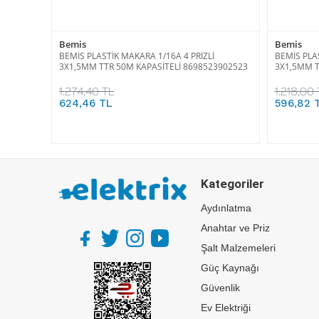
Bemis
Bemis
BEMİS PLASTİK MAKARA 1/16A 4 PRİZLİ
BEMİS PLAS
3X1,5MM TTR 50M KAPASİTELİ 8698523902523
3X1,5MM T
1.274,40 TL
1.218,00 
624,46 TL
596,82 
Kategoriler
Aydınlatma
Anahtar ve Priz
Şalt Malzemeleri
Güç Kaynağı
Güvenlik
Ev Elektriği