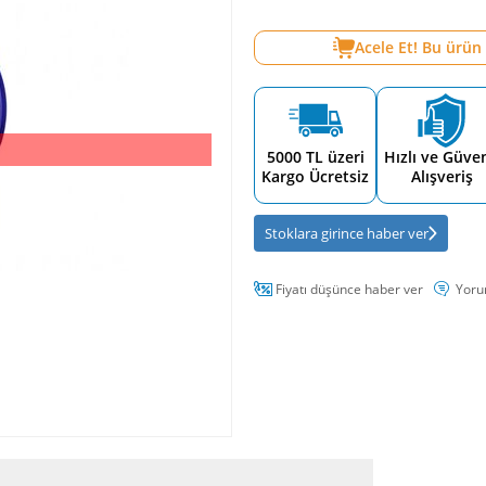
Acele Et! Bu ürün
5000 TL üzeri
Hızlı ve Güven
Kargo Ücretsiz
Alışveriş
Stoklara girince haber ver
Fiyatı düşünce haber ver
Yoru