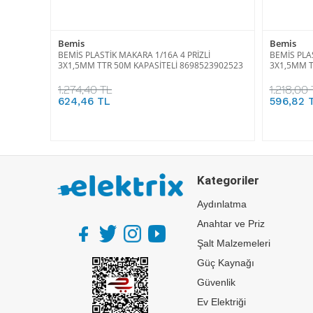
Bemis
Bemis
BEMİS PLASTİK MAKARA 1/16A 4 PRİZLİ
BEMİS PLAS
3X1,5MM TTR 50M KAPASİTELİ 8698523902523
3X1,5MM T
1.274,40 TL
1.218,00 
624,46 TL
596,82 
Kategoriler
Aydınlatma
Anahtar ve Priz
Şalt Malzemeleri
Güç Kaynağı
Güvenlik
Ev Elektriği