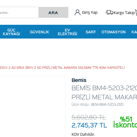
Giriş Yap
Kargo Takip
GÜÇ
EV
GÜVENLIK
SARF
OTOMASYON
KA
KAYNAĞI
ELEKTRIĞI
 220V 2 AD 5/16A 380V 2 AD PRİZLİ METAL MAKARA 5X2,5MM TTR 40M. KAPASİTELİ
Bemis
BEMİS BM4-5203-2120
PRİZLİ METAL MAKAR
Ürün Kodu : BEM-BM4-5203-2120
5.602,80
TL
%51
İskont
2.745,37
TL
KDV Dahildir.