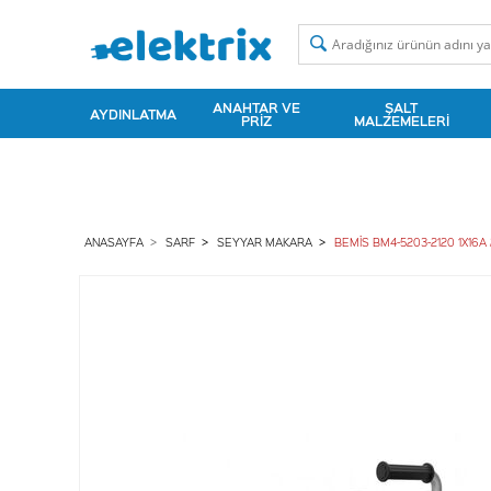
ANAHTAR VE
ŞALT
AYDINLATMA
PRIZ
MALZEMELERI
ANASAYFA
SARF
SEYYAR MAKARA
BEMİS BM4-5203-2120 1X16A