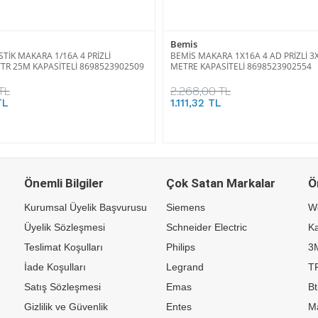
Bemis
TİK MAKARA 1/16A 4 PRİZLİ
BEMİS MAKARA 1X16A 4 AD PRİZLİ 3
TR 25M KAPASİTELİ 8698523902509
METRE KAPASİTELİ 8698523902554
TL
2.268,00 TL
TL
1.111,32 TL
Önemli Bilgiler
Çok Satan Markalar
Ö
Kurumsal Üyelik Başvurusu
Siemens
W
Üyelik Sözleşmesi
Schneider Electric
Ka
Teslimat Koşulları
Philips
3
İade Koşulları
Legrand
TP
Satış Sözleşmesi
Emas
Bt
Gizlilik ve Güvenlik
Entes
M