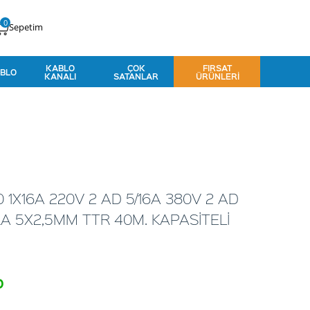
0
Sepetim
KABLO
ÇOK
FIRSAT
BLO
KANALI
SATANLAR
ÜRÜNLERI
 1X16A 220V 2 AD 5/16A 380V 2 AD
A 5X2,5MM TTR 40M. KAPASİTELİ
o