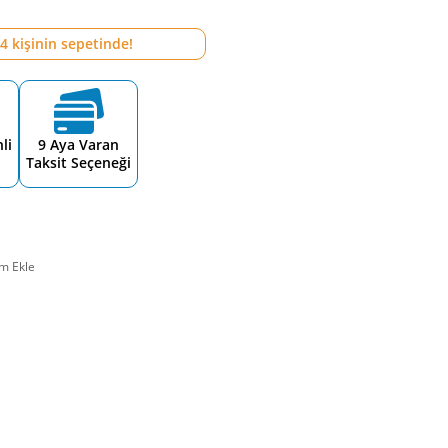
4
kişinin sepetinde!
li
9 Aya Varan
Taksit Seçeneği
m Ekle