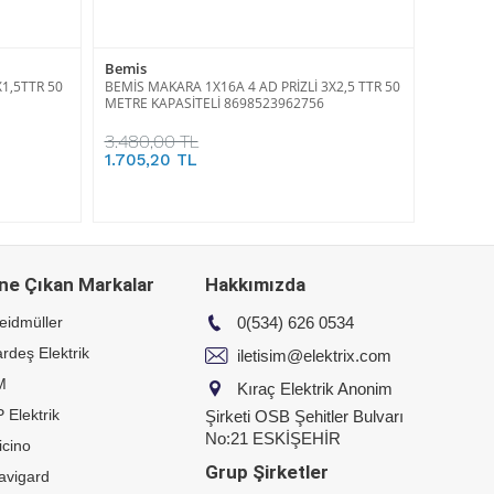
Bemis
X1,5TTR 50
BEMİS MAKARA 1X16A 4 AD PRİZLİ 3X2,5 TTR 50
METRE KAPASİTELİ 8698523962756
3.480,00 TL
1.705,20 TL
ne Çıkan Markalar
Hakkımızda
eidmüller
0(534) 626 0534
rdeş Elektrik
iletisim@elektrix.com
M
Kıraç Elektrik Anonim
 Elektrik
Şirketi OSB Şehitler Bulvarı
No:21 ESKİŞEHİR
icino
Grup Şirketler
avigard