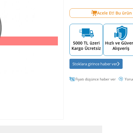
Acele Et! Bu ürün
5000 TL üzeri
Hızlı ve Güven
Kargo Ücretsiz
Alışveriş
Stoklara girince haber ver
Fiyatı düşünce haber ver
Yoru