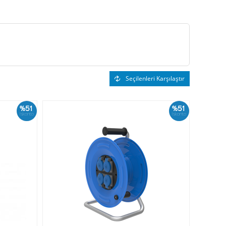
Seçilenleri Karşılaştır
%51
%51
İskonto
İskonto