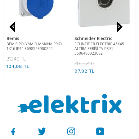
Bemis
Schneider Electric
BEMİS POLYAMİD MAKİNA PRİZİ
SCHNEIDER ELECTRIC 45X45
1X16 IP44 8698523900222
ALTİRA SERİSİ TV PRİZİ
3606480023682
212,40 TL
205,62 TL
104,08 TL
97,92 TL