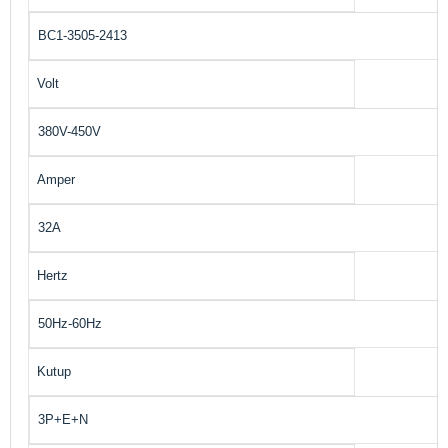
BC1-3505-2413
Volt
380V-450V
Amper
32A
Hertz
50Hz-60Hz
Kutup
3P+E+N