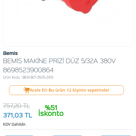
Bemis
BEMİS MAKİNE PRİZİ DÜZ 5/32A 380V
8698523900864
Ürün Kodu : BEM-BC1-3505-2413
Acele Et! Bu ürün
12
kişinin sepetinde!
757,20
TL
%51
İskonto
371,03
TL
KDV Dahildir.