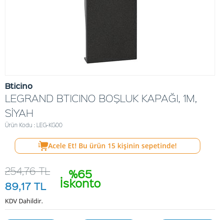
Bticino
LEGRAND BTICINO BOŞLUK KAPAĞI, 1M,
SİYAH
Ürün Kodu : LEG-KG00
Acele Et! Bu ürün
15
kişinin sepetinde!
254,76
TL
%65
İskonto
89,17
TL
KDV Dahildir.