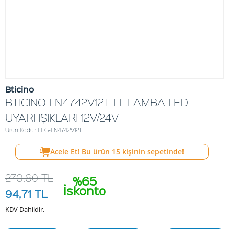
Bticino
BTICINO LN4742V12T LL LAMBA LED
UYARI IŞIKLARI 12V/24V
Ürün Kodu : LEG-LN4742V12T
Acele Et! Bu ürün
15
kişinin sepetinde!
270,60
TL
%65
İskonto
94,71
TL
KDV Dahildir.