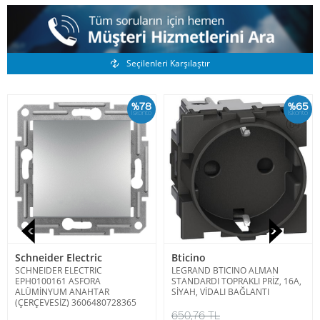
Benzer Ürünler
Seçilenleri Karşılaştır
%78
%65
İskonto
İskonto
Schneider Electric
Bticino
SCHNEIDER ELECTRIC
LEGRAND BTICINO ALMAN
EPH0100161 ASFORA
STANDARDI TOPRAKLI PRİZ, 16A,
ALÜMİNYUM ANAHTAR
SİYAH, VİDALI BAĞLANTI
(ÇERÇEVESİZ) 3606480728365
650,76 TL