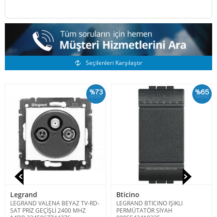
Benzer Ürünler
Seçilenleri Karşılaştır
%73
%65
İskonto
İskonto
Legrand
Bticino
LEGRAND VALENA BEYAZ TV-RD-
LEGRAND BTICINO IŞIKLI
SAT PRİZ GEÇİŞLİ 2400 MHZ
PERMÜTATÖR SİYAH