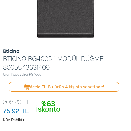
Bticino
BTİCİNO RG4005 1 MODÜL DÜĞME
8005543631409
Ürün Kodu : LEG-RG4005
Acele Et! Bu ürün
4
kişinin sepetinde!
205,20
TL
%63
İskonto
75,92
TL
KDV Dahildir.