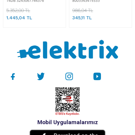
14DB 3245067744376
8005543419335
5.352,00 TL
986,04 TL
1.445,04 TL
345,11 TL
Mobil Uygulamalarımız