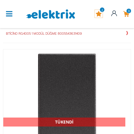
2
0
BTİCİNO RG4005 1 MODÜL DÜĞME 8005543631409
TÜKENDİ