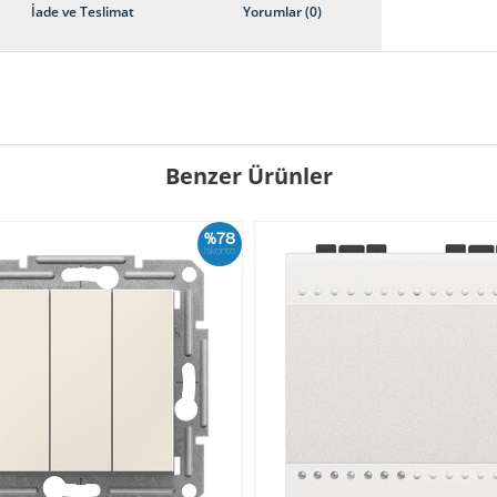
İade ve Teslimat
Yorumlar (0)
Benzer Ürünler
%78
İskonto