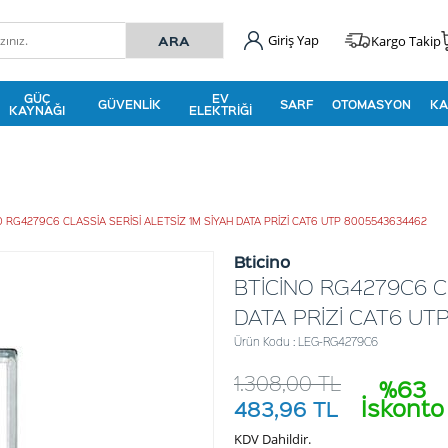
Giriş Yap
Kargo Takip
GÜÇ
EV
GÜVENLIK
SARF
OTOMASYON
KA
KAYNAĞI
ELEKTRIĞI
O RG4279C6 CLASSİA SERİSİ ALETSİZ 1M SİYAH DATA PRİZİ CAT6 UTP 8005543634462
Bticino
BTİCİNO RG4279C6 CL
DATA PRİZİ CAT6 UT
Ürün Kodu : LEG-RG4279C6
1.308,00
TL
%63
İskonto
483,96
TL
KDV Dahildir.