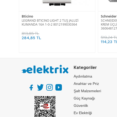
Bticino
Schneider 
LEGRAND BTICINO LIGHT 2 TUŞ JALUZİ
SCHNEIDER
KUMANDA 16A 1-0-2 8012199030364
KREM ÜÇLÜ
36064812
813,85 TL
519,24 T
284,85 TL
114,23 T
Kategoriler
Aydınlatma
Anahtar ve Priz
Şalt Malzemeleri
Güç Kaynağı
Güvenlik
Ev Elektriği