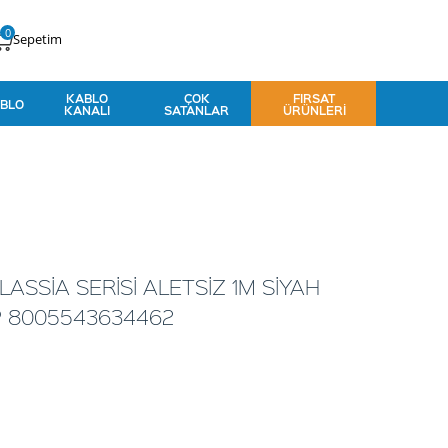
0
Sepetim
KABLO
ÇOK
FIRSAT
BLO
KANALI
SATANLAR
ÜRÜNLERI
ASSİA SERİSİ ALETSİZ 1M SİYAH
P 8005543634462