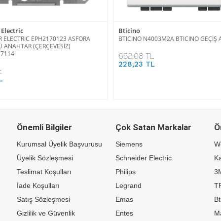
Electric
Bticino
 ELECTRIC EPH2170123 ASFORA
BTICINO N4003M2A BTICINO GEÇİŞ
 ANAHTAR (ÇERÇEVESİZ)
77114
652,08 TL
228,23 TL
L
L
Önemli Bilgiler
Çok Satan Markalar
Ö
Kurumsal Üyelik Başvurusu
Siemens
W
Üyelik Sözleşmesi
Schneider Electric
Ka
Teslimat Koşulları
Philips
3
İade Koşulları
Legrand
TP
Satış Sözleşmesi
Emas
Bt
Gizlilik ve Güvenlik
Entes
M