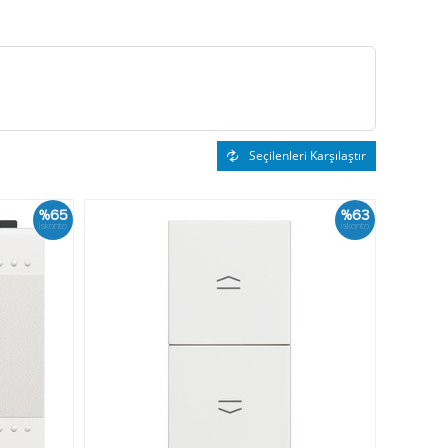
Seçilenleri Karşılaştır
%65
%63
İskonto
İskonto