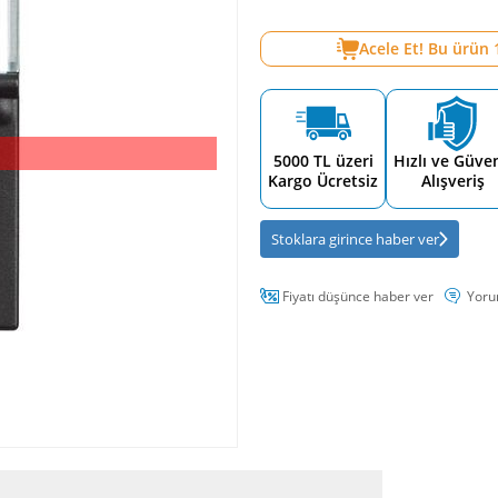
Acele Et! Bu ürün
5000 TL üzeri
Hızlı ve Güven
Kargo Ücretsiz
Alışveriş
Stoklara girince haber ver
Fiyatı düşünce haber ver
Yoru