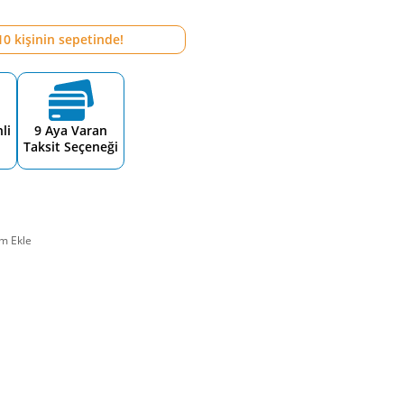
10
kişinin sepetinde!
li
9 Aya Varan
Taksit Seçeneği
m Ekle