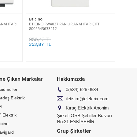
Bticino
 ANAHTARI
BTİCİNO RW4037 PANJUR ANAHTARI ÇİFT
8005543633212
956,40 TL
353,87 TL
ne Çıkan Markalar
Hakkımızda
eidmüller
0(534) 626 0534
rdeş Elektrik
iletisim@elektrix.com
M
Kıraç Elektrik Anonim
 Elektrik
Şirketi OSB Şehitler Bulvarı
No:21 ESKİŞEHİR
icino
Grup Şirketler
avigard