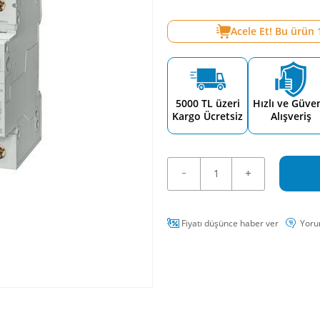
Acele Et! Bu ürün
5000 TL üzeri
Hızlı ve Güven
Kargo Ücretsiz
Alışveriş
Fiyatı düşünce haber ver
Yoru