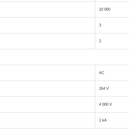
10 000
3
2
AC
264 V
4 000 V
1 kA