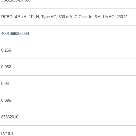
5SU1653-1KK06
RCBO, 4.5 kA, 1P+N, Type AC, 300 mA, C-Char, In: 6 A, Un AC: 230 V
4001869306988
0.266
0.082
0.04
0.096
85362010
LV10.1