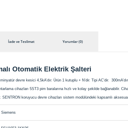
İade ve Teslimat
Yorumlar (0)
ı Otomatik Elektrik Şalteri
inyatür devre kesici 4,5kA’dır. Ürün 1 kutuplu + N’dir. Tipi AC’dir. 300mA’dır.
a cihazları 5ST3 pim baralarına hızlı ve kolay şekilde bağlanabilir. Cihaz
ır. SENTRON koruyucu devre cihazları sistem modülündeki kapsamlı aksesuarlar
Siemens