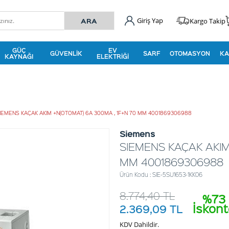
Giriş Yap
Kargo Takip
GÜÇ
EV
GÜVENLIK
SARF
OTOMASYON
KA
KAYNAĞI
ELEKTRIĞI
IEMENS KAÇAK AKIM +N(OTOMAT) 6A 300MA , 1F+N 70 MM 4001869306988
Siemens
SIEMENS KAÇAK AKIM
MM 4001869306988
Ürün Kodu : SIE-5SU1653-1KK06
8.774,40
TL
%73
İskon
2.369,09
TL
KDV Dahildir.