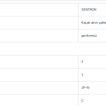
SENTRON
Kaçak akım şalter
gecikmesiz
2
1
1P+N
C