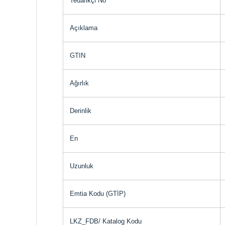
Tedarikçi No
Açıklama
GTIN
Ağırlık
Derinlik
En
Uzunluk
Emtia Kodu (GTİP)
LKZ_FDB/ Katalog Kodu