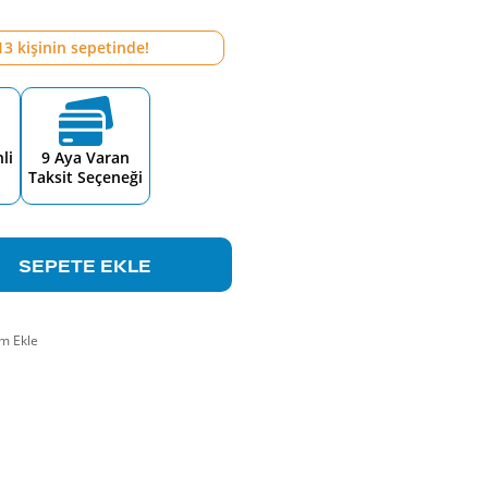
13
kişinin sepetinde!
li
9 Aya Varan
Taksit Seçeneği
SEPETE EKLE
m Ekle