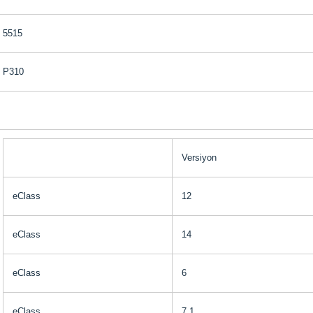
5515
P310
Versiyon
eClass
12
eClass
14
eClass
6
eClass
7.1