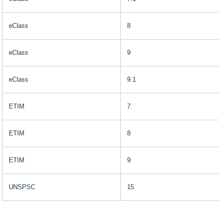
eClass
8
eClass
9
eClass
9.1
ETIM
7
ETIM
8
ETIM
9
UNSPSC
15