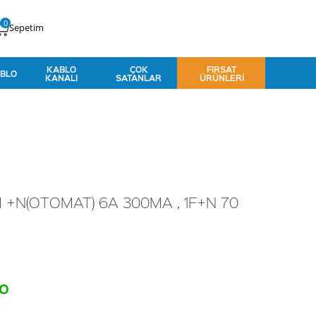
0
Sepetim
KABLO
ÇOK
FIRSAT
BLO
KANALI
SATANLAR
ÜRÜNLERI
 +N(OTOMAT) 6A 300MA , 1F+N 70
to