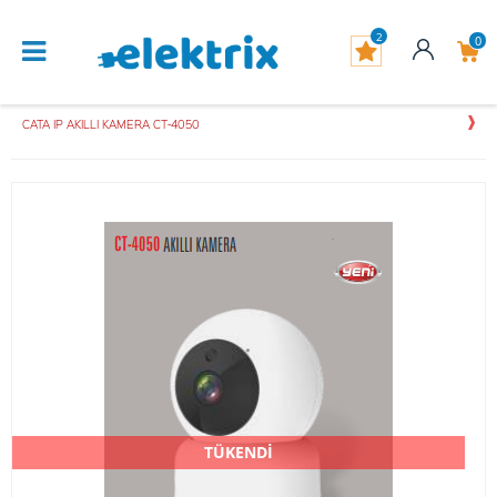
2
0
CATA IP AKILLI KAMERA CT-4050
TÜKENDİ