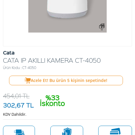
Cata
CATA IP AKILLI KAMERA CT-4050
Ürün Kodu : CT-4050
Acele Et! Bu ürün
5
kişinin sepetinde!
454,01
TL
%33
İskonto
302,67
TL
KDV Dahildir.