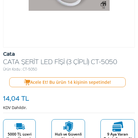
Cata
CATA ŞERİT LED FİŞİ (3 ÇİPLİ) CT-5050
Ürün Kodu : CT-5050
Acele Et! Bu ürün
14
kişinin sepetinde!
14,04
TL
KDV Dahildir.
5000 TL üzeri
Hızlı ve Güvenli
9 Aya Varan