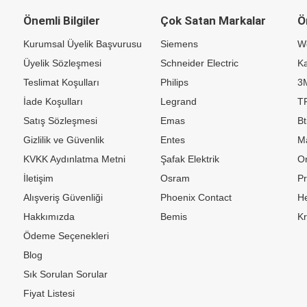
Önemli Bilgiler
Çok Satan Markalar
Ö
Kurumsal Üyelik Başvurusu
Siemens
W
Üyelik Sözleşmesi
Schneider Electric
Ka
Teslimat Koşulları
Philips
3
İade Koşulları
Legrand
TP
Satış Sözleşmesi
Emas
Bt
Gizlilik ve Güvenlik
Entes
M
KVKK Aydınlatma Metni
Şafak Elektrik
Or
İletişim
Osram
P
Alışveriş Güvenliği
Phoenix Contact
H
Hakkımızda
Bemis
K
Ödeme Seçenekleri
Blog
Sık Sorulan Sorular
Fiyat Listesi