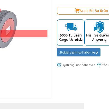
Acele Et! Bu ürün
5000 TL üzeri
Hızlı ve Güven
Kargo Ücretsiz
Alışveriş
Stoklara girince haber ver
Fiyatı düşünce haber ver
Yoru