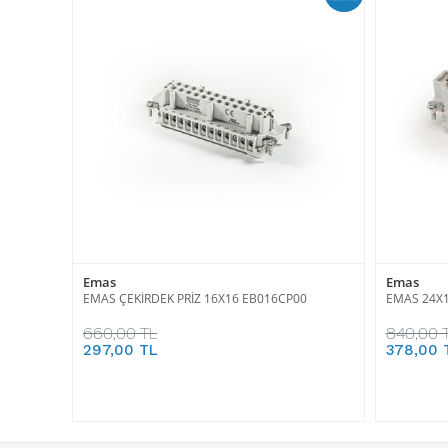
Emas
Emas
EMAS ÇEKİRDEK PRİZ 16X16 EB016CP00
EMAS 24X1
660,00 TL
840,00 
297,00 TL
378,00 