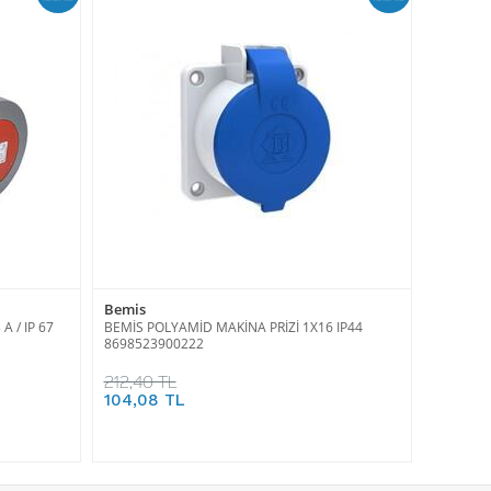
Bemis
A / IP 67
BEMİS POLYAMİD MAKİNA PRİZİ 1X16 IP44
8698523900222
212,40 TL
104,08 TL