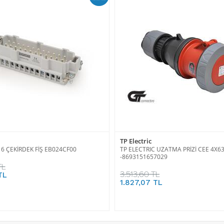
TP Electric
6 ÇEKİRDEK FİŞ EB024CF00
TP ELECTRIC UZATMA PRİZİ CEE 4X63 
-8693151657029
TL
3.513,60 TL
TL
1.827,07 TL