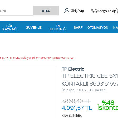
Giriş Yap
Kargo Takip
GÜÇ
EV
GÜVENLIK
SARF
OTOMASYON
KA
KAYNAĞI
ELEKTRIĞI
A IP67 UZATMA PRİZİ(GT PİLOT KONTAKLI) 8693151657548
TP Electric
TP ELECTRIC CEE 5X1
KONTAKLI) 869315165
Ürün Kodu : TPLS-3138-304-1699
7.868,40
TL
%48
İskont
4.091,57
TL
KDV Dahildir.