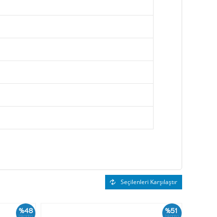
Seçilenleri Karşılaştır
%48
%51
İskonto
İskonto