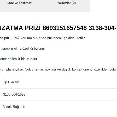
İade ve Teslimat
Yorumlar (0)
UZATMA PRİZİ 8693151657548
3138-304
a prizi, IP67 koruma sınıfında bulunacak şekilde üretilir.
lenebilir olma özelliği bulunur.
nte edilebilir bir üründür.
 ön plana çıkar. Çoklu temas noktası ve düşük kontak direnci özellikleri bulun
Tp Electric
3138-304-1699
Vidalı Bağlantı