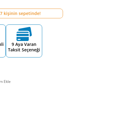
7
kişinin sepetinde!
li
9 Aya Varan
Taksit Seçeneği
m Ekle