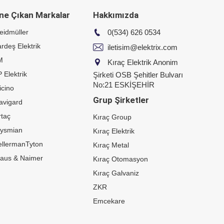
ne Çıkan Markalar
Hakkımızda
eidmüller
0(534) 626 0534
rdeş Elektrik
iletisim@elektrix.com
M
Kıraç Elektrik Anonim
 Elektrik
Şirketi OSB Şehitler Bulvarı
No:21 ESKİŞEHİR
icino
Grup Şirketler
avigard
taç
Kıraç Group
rysmian
Kıraç Elektrik
ellermanTyton
Kıraç Metal
raus & Naimer
Kıraç Otomasyon
Kıraç Galvaniz
ZKR
Emcekare