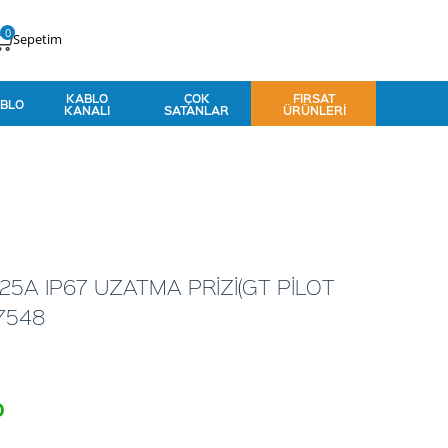
0
Sepetim
KABLO
ÇOK
FIRSAT
BLO
KANALI
SATANLAR
ÜRÜNLERI
25A IP67 UZATMA PRİZİ(GT PİLOT
7548
o