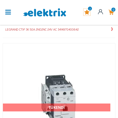
2
0
LEGRAND CTX³ 3K 50A 2NO2NC 24V AC 3414970400642
TÜKENDİ