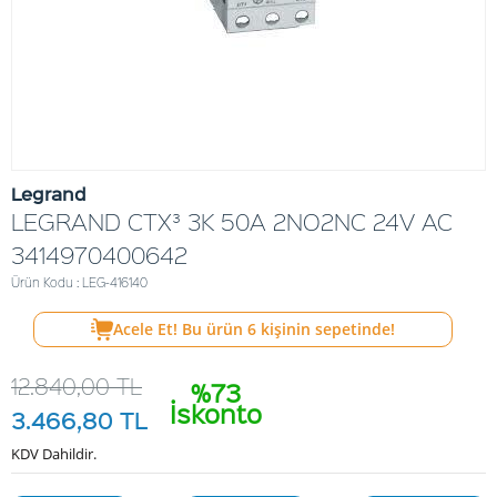
Legrand
LEGRAND CTX³ 3K 50A 2NO2NC 24V AC
3414970400642
Ürün Kodu : LEG-416140
Acele Et! Bu ürün
6
kişinin sepetinde!
12.840,00
TL
%73
İskonto
3.466,80
TL
KDV Dahildir.