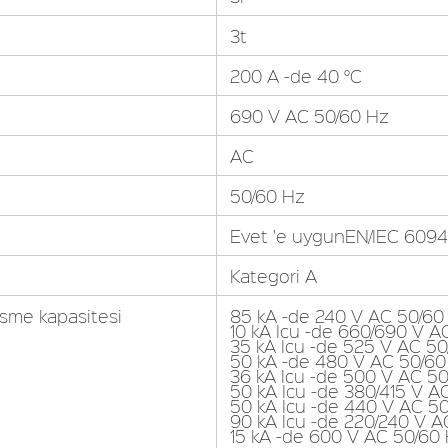
3t
200 A -de 40 °C
690 V AC 50/60 Hz
AC
50/60 Hz
Evet 'e uygunEN/IEC 6094
Kategori A
kesme kapasitesi
85 kA -de 240 V AC 50/60
10 kA Icu -de 660/690 V 
35 kA Icu -de 525 V AC 5
50 kA -de 480 V AC 50/6
36 kA Icu -de 500 V AC 5
50 kA Icu -de 380/415 V 
50 kA Icu -de 440 V AC 5
90 kA Icu -de 220/240 V 
15 kA -de 600 V AC 50/60