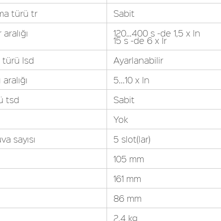
a türü tr
Sabit
 aralığı
120…400 s -de 1,5 x In
15 s -de 6 x Ir
 türü Isd
Ayarlanabilir
 aralığı
5...10 x In
ü tsd
Sabit
Yok
uva sayısı
5 slot(lar)
105 mm
161 mm
86 mm
2,4 kg