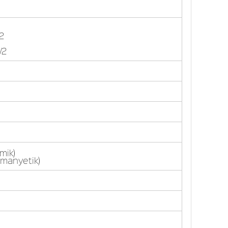
2
/2
mik)
 (manyetik)