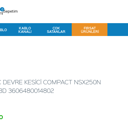
0
Sepetim
KABLO
ÇOK
FIRSAT
BLO
KANALI
SATANLAR
ÜRÜNLERI
C DEVRE KESİCİ COMPACT NSX250N
3D 3606480014802
o