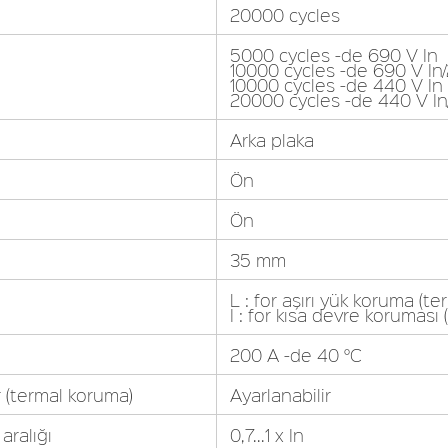
20000 cycles
5000 cycles -de 690 V In
10000 cycles -de 690 V In/
10000 cycles -de 440 V In
20000 cycles -de 440 V In
Arka plaka
Ön
Ön
35 mm
L : for aşırı yük koruma (ter
I : for kısa devre koruması
200 A -de 40 °C
 (termal koruma)
Ayarlanabilir
aralığı
0,7...1 x In