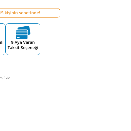
15
kişinin sepetinde!
li
9 Aya Varan
Taksit Seçeneği
m Ekle