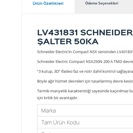
Ürün Özellikleri
Ödeme Seçenekleri
LV431831 SCHNEIDER
ŞALTER 50KA
Schneider Electric’in Compact NSX serisinden LV431831 
Schneider Electric Compact NSX250N 200 A TMD devre kes
“3 kutup, 3D” ifadesi faz ve nötr dahil kontrol sağlayar
Böyle ağır hizmet devreleri için tasarlanmış devre kesic
Termik-manyetik karakteristiği sayesinde kaçınılmaz baş
için kritik bir avantajdır.
Marka
Tam Ürün Kodu