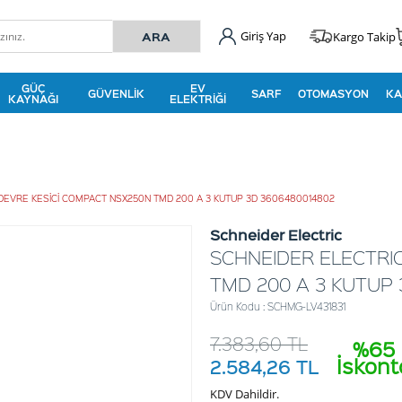
Giriş Yap
Kargo Takip
GÜÇ
EV
GÜVENLIK
SARF
OTOMASYON
KA
KAYNAĞI
ELEKTRIĞI
DEVRE KESİCİ COMPACT NSX250N TMD 200 A 3 KUTUP 3D 3606480014802
Schneider Electric
SCHNEIDER ELECTRI
TMD 200 A 3 KUTUP 
Ürün Kodu : SCHMG-LV431831
7.383,60
TL
%65
İskont
2.584,26
TL
KDV Dahildir.