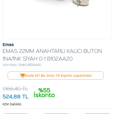
Emas
EMAS 22MM ANAHTARLI KALICI BUTON
1NA/1NK SİYAH 0-1 B102AA20
Ürün Kodu : EMAS-B102AA20
Acele Et! Bu ürün
10
kişinin sepetinde!
1.166,40
TL
%55
İskonto
524,88
TL
KDV Dahildir.