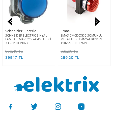
Schneider Electric
Emas
SCHNEIDER ELECTRIC SİNYAL
EMAS CM0D0XK C SOMUNLU
LAMBASI MAVİ 24V AC-DC LEDLİ
METAL LED'Lİ SİNYAL KIRMIZI
3389110119077
110V AC/DC 22MM
950,40 TL
636,00 TL
399,17 TL
286,20 TL