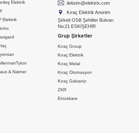
rdeş Elektrik
iletisim@elektrix.com
M
Kıraç Elektrik Anonim
 Elektrik
Şirketi OSB Şehitler Bulvarı
No:21 ESKİŞEHİR
icino
Grup Şirketler
avigard
taç
Kıraç Group
rysmian
Kıraç Elektrik
ellermanTyton
Kıraç Metal
raus & Naimer
Kıraç Otomasyon
Kıraç Galvaniz
ZKR
Emcekare