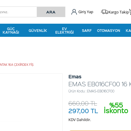
Giriş Yap
Kargo Takip
GÜÇ
EV
GÜVENLIK
SARF
OTOMASYON
KA
KAYNAĞI
ELEKTRIĞI
TAK 16A ÇEKİRDEK FİŞ
Emas
EMAS EB016CF00 16 
Ürün Kodu : EMAS-EB016CF00
660,00
TL
%55
İskonto
297,00
TL
KDV Dahildir.