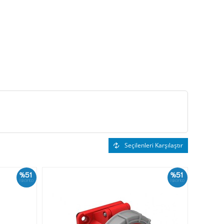
Seçilenleri Karşılaştır
%51
%51
İskonto
İskonto