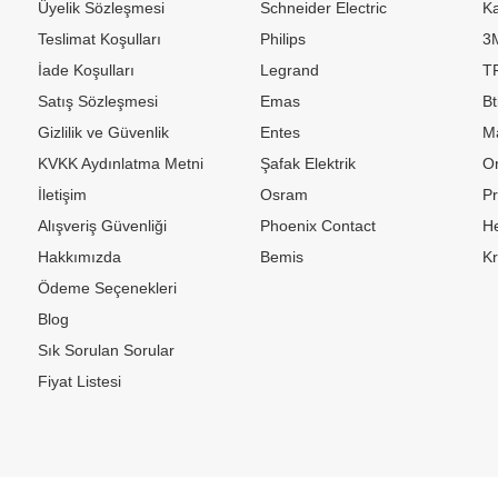
Üyelik Sözleşmesi
Schneider Electric
Ka
Teslimat Koşulları
Philips
3
İade Koşulları
Legrand
TP
Satış Sözleşmesi
Emas
Bt
Gizlilik ve Güvenlik
Entes
M
KVKK Aydınlatma Metni
Şafak Elektrik
Or
İletişim
Osram
P
Alışveriş Güvenliği
Phoenix Contact
H
Hakkımızda
Bemis
K
Ödeme Seçenekleri
Blog
Sık Sorulan Sorular
Fiyat Listesi