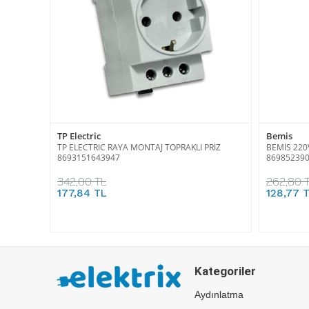
TP Electric
Bemis
TP ELECTRIC RAYA MONTAJ TOPRAKLI PRİZ
BEMİS 220
8693151643947
86985239
342,00 TL
262,80 
177,84 TL
128,77 
Kategoriler
Aydınlatma