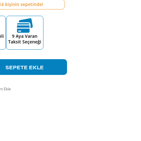
14
kişinin sepetinde!
li
9 Aya Varan
Taksit Seçeneği
SEPETE EKLE
m Ekle