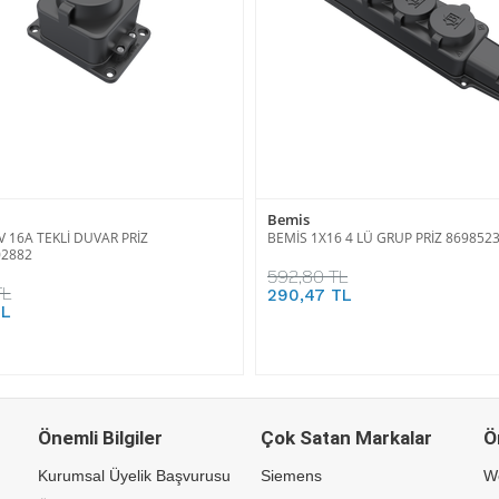
Bemis
V 16A TEKLİ DUVAR PRİZ
BEMİS 1X16 4 LÜ GRUP PRİZ 869852
02882
592,80 TL
TL
290,47 TL
TL
Önemli Bilgiler
Çok Satan Markalar
Ö
Kurumsal Üyelik Başvurusu
Siemens
W