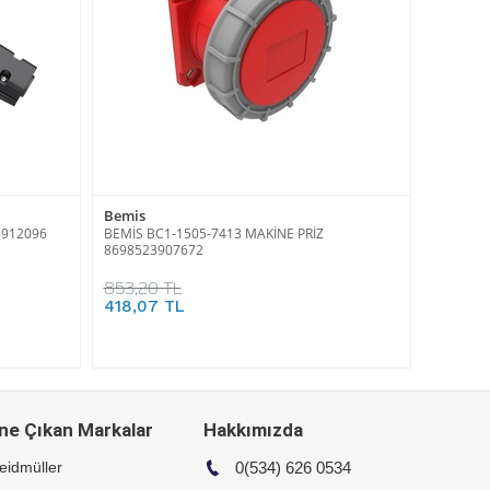
Bemis
3912096
BEMİS BC1-1505-7413 MAKİNE PRİZ
8698523907672
853,20 TL
418,07 TL
ne Çıkan Markalar
Hakkımızda
eidmüller
0(534) 626 0534