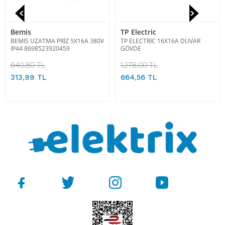
Bemis
TP Electric
BEMİS UZATMA PRİZ 5X16A 380V
TP ELECTRIC 16X16A DUVAR
IP44 8698523920459
GÖVDE
640,80 TL
1.278,00 TL
313,99 TL
664,56 TL