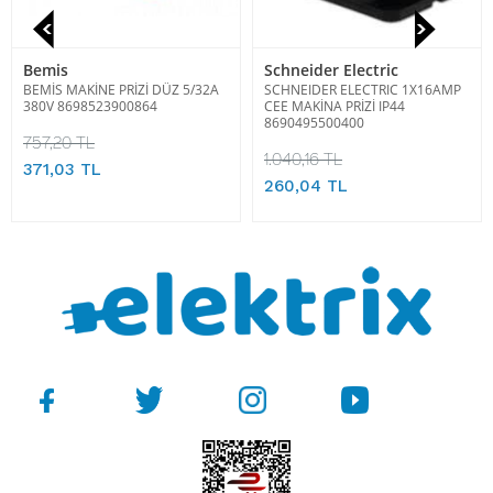
Bemis
Schneider Electric
BEMİS MAKİNE PRİZİ DÜZ 5/32A
SCHNEIDER ELECTRIC 1X16AMP
380V 8698523900864
CEE MAKİNA PRİZİ IP44
8690495500400
757,20 TL
1.040,16 TL
371,03 TL
260,04 TL