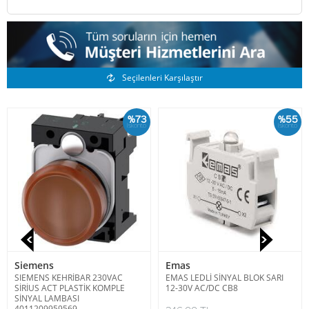
Benzer Ürünler
Seçilenleri Karşılaştır
%73
%55
İskonto
İskonto
Siemens
Emas
SIEMENS KEHRİBAR 230VAC
EMAS LEDLİ SİNYAL BLOK SARI
SİRİUS ACT PLASTİK KOMPLE
12-30V AC/DC CB8
SİNYAL LAMBASI
4011209959569