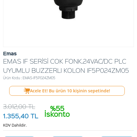
Emas
EMAS IF SERİSİ COK FONK.24VAC/DC PLC
UYUMLU BUZZERLI KOLON IF5P024ZM05
Ürün Kodu : EMAS-IF5P024ZM05
Acele Et! Bu ürün
10
kişinin sepetinde!
3.012,00
TL
%55
İskonto
1.355,40
TL
KDV Dahildir.