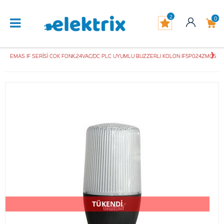
2
0
EMAS IF SERİSİ COK FONK.24VAC/DC PLC UYUMLU BUZZERLI KOLON IF5P024ZM05
TÜKENDİ