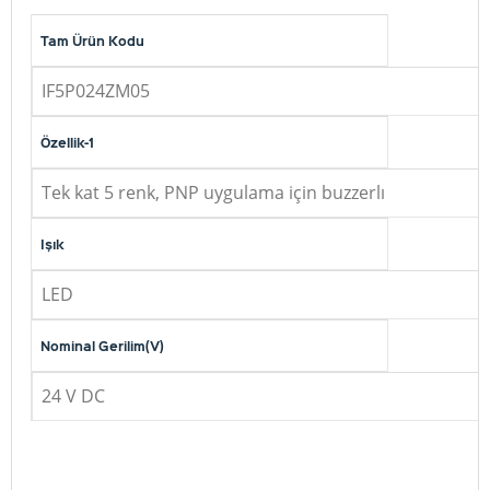
Tam Ürün Kodu
IF5P024ZM05
Özellik-1
Tek kat 5 renk, PNP uygulama için buzzerlı
Işık
LED
Nominal Gerilim(V)
24 V DC