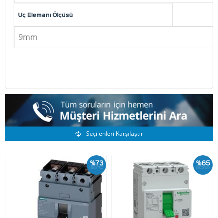
Uç Elemanı Ölçüsü
9mm
Benzer Ürünler
Seçilenleri Karşılaştır
%73
%65
İskonto
İskonto