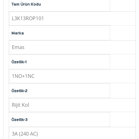
Tam Ürün Kodu
L3K13ROP101
Marka
Emas
Özellik-1
1NO+1NC
Özellik-2
Rijit Kol
Özellik-3
3A (240 AC)