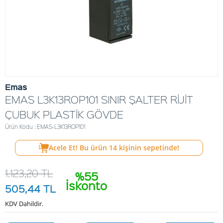
Emas
EMAS L3K13ROP101 SINIR ŞALTER RİJİT
ÇUBUK PLASTİK GÖVDE
Ürün Kodu : EMAS-L3K13ROP101
Acele Et! Bu ürün
14
kişinin sepetinde!
1.123,20
TL
%55
İskonto
505,44
TL
KDV Dahildir.