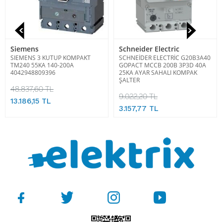
Siemens
Schneider Electric
SIEMENS 3 KUTUP KOMPAKT
SCHNEİDER ELECTRİC G20B3A40
TM240 55KA 140-200A
GOPACT MCCB 200B 3P3D 40A
4042948809396
25KA AYAR SAHALI KOMPAK
ŞALTER
48.837,60 TL
9.022,20 TL
13.186,15 TL
3.157,77 TL