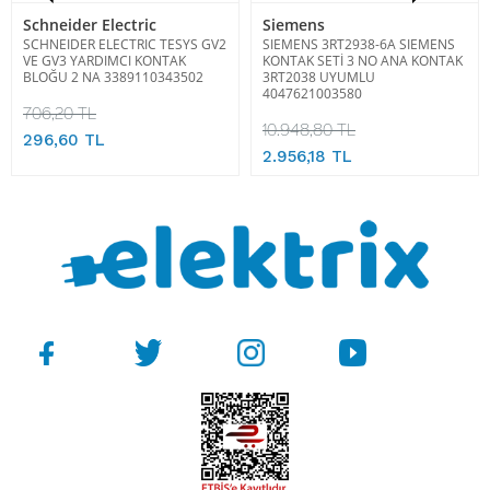
Schneider Electric
Siemens
SCHNEIDER ELECTRIC TESYS GV2
SIEMENS 3RT2938-6A SIEMENS
VE GV3 YARDIMCI KONTAK
KONTAK SETİ 3 NO ANA KONTAK
BLOĞU 2 NA 3389110343502
3RT2038 UYUMLU
4047621003580
706,20 TL
10.948,80 TL
296,60 TL
2.956,18 TL