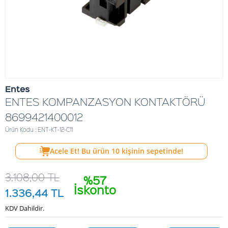
Entes
ENTES KOMPANZASYON KONTAKTÖRÜ
8699421400012
Ürün Kodu : ENT-KT-12-C11
Acele Et! Bu ürün
10
kişinin sepetinde!
3.108,00
TL
%57
İskonto
1.336,44
TL
KDV Dahildir.