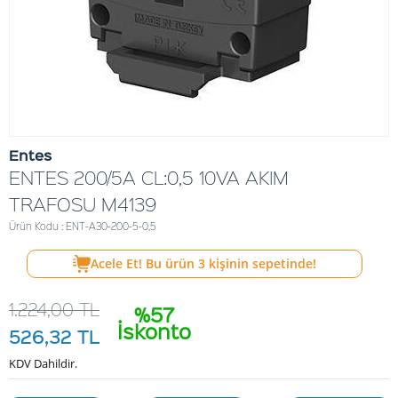
Entes
ENTES 200/5A CL:0,5 10VA AKIM
TRAFOSU M4139
Ürün Kodu : ENT-A30-200-5-0,5
Acele Et! Bu ürün
3
kişinin sepetinde!
1.224,00
TL
%57
İskonto
526,32
TL
KDV Dahildir.